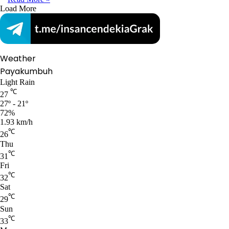
Load More
Weather
Payakumbuh
Light Rain
℃
27
27º - 21º
72%
1.93 km/h
℃
26
Thu
℃
31
Fri
℃
32
Sat
℃
29
Sun
℃
33