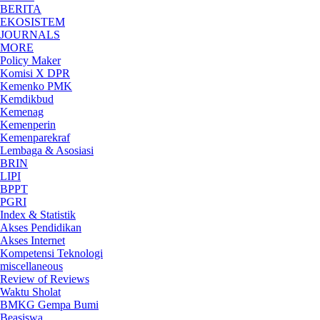
BERITA
EKOSISTEM
JOURNALS
MORE
Policy Maker
Komisi X DPR
Kemenko PMK
Kemdikbud
Kemenag
Kemenperin
Kemenparekraf
Lembaga & Asosiasi
BRIN
LIPI
BPPT
PGRI
Index & Statistik
Akses Pendidikan
Akses Internet
Kompetensi Teknologi
miscellaneous
Review of Reviews
Waktu Sholat
BMKG Gempa Bumi
Beasiswa