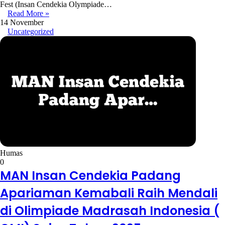
Fest (Insan Cendekia Olympiade…
Read More »
14 November
Uncategorized
Humas
0
MAN Insan Cendekia Padang
Apariaman Kemabali Raih Mendali
di Olimpiade Madrasah Indonesia (