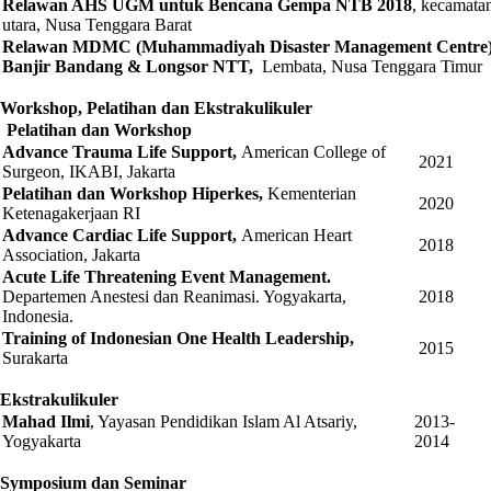
Relawan AHS UGM untuk Bencana Gempa NTB 2018
, kecamata
utara, Nusa Tenggara Barat
Relawan MDMC (Muhammadiyah Disaster Management Centre)
Banjir Bandang & Longsor NTT,
Lembata, Nusa Tenggara Timur
Workshop, Pelatihan dan E
kstrakulikuler
Pelatihan
dan Workshop
Advance Trauma Life Support,
American College of
2021
Surgeon, IKABI, Jakarta
Pelatihan dan Workshop Hiperkes,
Kementerian
2020
Ketenagakerjaan RI
Advance Cardiac Life Support,
American Heart
2018
Association, Jakarta
Acute Life Threatening Event Management.
Departemen Anestesi dan Reanimasi. Yogyakarta,
2018
Indonesia.
Training of Indonesian One Health Leadership,
2015
Surakarta
Ekstrakulikuler
M
ahad Ilmi
, Yayasan Pendidikan Islam Al Atsariy,
2013-
Yogyakarta
2014
Symposium
dan Seminar