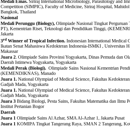
Medali Emas.
Siriraj International Microbiology, Parasitology and 
Competition (SIMPIC), Faculty of Medicine, Siriraj Hospital, Mahidol 
Bangkok, Thailand
Nasional
Medali Perunggu (Biology),
Olimpiade Nasional Tingkat Pergurua
PT), Kementrian Riset, Teknologi dan Pendidikan Tinggi, (KEME
Jakarta
rd
3
Winner of Tropical Infection.
Indonesian International Medical
Ikatan Senat Mahasiswa Kedokteran Indonesia-ISMKI , Universitas H
Makassar
Juara 2
. Olimpiade Sains Provinsi Yogyakarta, Dinas Pemuda dan 
Daerah Istimewa Yogyakarta, Yogyakarta
Medali Perak (Biologi).
Olimpiade Sains Nasional Kementrian Pendi
(KEMENDIKNAS), Manado
Juara 1.
National Olympiad of Medical Science, Fakultas Kedokteran,
Gadjah Mada, Yogyakarta
Juara 1.
National Olympiad of Medical Science, Fakultas Kedokteran,
Gadjah Mada, Yogyakarta
Juara 3
Bidang Biologi, Pesta Sains, Fakultas Matematika dan Ilmu 
Institut Pertanian Bogor
Daerah
Juara 1
Olimpiade Sains Al Azhar, SMA Al-Azhar 1, Jakarta Pusat
Juara 1
KOMIPA Tingkat Tangerang Raya, SMAN 2 Tangerang, Kot