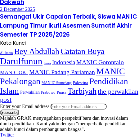
Dakwah
2 December 2025
Semangat Ukir Capaian Terbaik, Siswa MAN IC
Lampung Timur Ikuti Asesmen Sumatif Akhir
Semester TP 2025/2026
Kata Kunci
Bey Abdullah
Catatan Buya
Al-Imam
Darulfunun
Indonesia
MANIC Gorontalo
Gaza
MANIC
MANIC Padang Pariaman
MANIC OKI
Pekalongan
Pendidikan
MAN IC Sumedang
Palestina
Islam
Tarbiyah
the perwakilan
Perwakilan
Puasa
Prabowo
post
Enter your Email address
Majalah GRAK menyuguhkan perspektif baru dan inovasi dalam
dunia pendidikan. Kami yakin dengan "memperbaiki pendidikan
adalah kunci dalam pembangunan bangsa".
Twitter