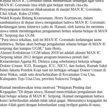
Kepala MAN IC Gorontalo untuk memberikan semangat agar siswa
MAN IC Gorontalo bisa lebih giat belajar meraih cita-cita.
Penyampaian motivasi dilaksanakan di masjid MAN IC Gorontalo,
Ulul Albab, Rabu (23/08).
Wakil Kepala Bidang Keasramaan, Herry Kurniawan, dalam
sambutannya di depan siswa mengatakan bahwa MAN IC Gorontalo
kedatangan tamu istimewa yaitu dr. Hamad, oleh karena itu meminta
siswa untuk mendengarkan pengalaman beliau selama belajar di MAN
IC Serpong dan UGM.
”Para siswa sekalian, kali ini MAN IC Gorontalo kedatangan tamu
istimewa. Beliau akan berbagi pengalaman selama belajar di MAN IC
serpong dan kampus UGM,” kata Herry.
Alumni Kedokteran UGM tahun 2018 ini adalah alumni MAN IC
Serpong tahun 2012 dengan program beasiswa penuh dari
Kementerian Agama RI. Dirinya yang sebelumnya bekerja sebagai
Dokter Umum IGD, Ruangan, ICU, NICU, dan Isolasi, Rumah Sakit
Islam Jakarta Pondok Kopi saat ini bertugas sebagai Dokter Umum di
desa Wakai, salah satu desa/kelurahan di Kecamatan Una Una,
Kabupaten Tojo Una-Una, provinsi Sulawesi Tengah.
Hamad membawakan tema motivasi ”Pelajaran Penting dari
Kegagalan.”Di depan siswa, Hamad menceritakan pengalaman dan
kiat belajar selama di MAN IC Serpong. Hamad mengatakan bahwa
kunci keberhasilan adalah tidak takut gagal. Menurutnya kegagalan itu
akan Allah ganti dengan keberhasilan yang berlipat ganda di masa