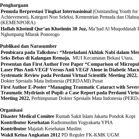
Penghargaan
Pemuda Berprestasi Tingkat Internasioinal
(Outstanding Youth for 
Achievement), Kategori Non Seleksi, Kementrian Pemuda dan Olahra
(KEMENPORA)
Haflah Khotmil Qur’an Khotimin 30 Juz,
Ma’had Al Muqoddasah Li
Nglumpang Mlarak Ponorogo
P
ublikasi dan Narasumber
Pem
bicara pada Talkshow: “Meneladani Akhlak Nabi dalam Me
Seks Bebas di Kalangan Remaja,
MUI Kecamatan Bekasi Utara,
Presentan dan First Author Free Paper “Comparison of Micropul
Laser Plus Anti-VEGF Versus Anti VEGF Alone in Diabetic Mac
Systematic Review pada Perdami Virtual Scientific Meeting 2022,
Dokter Spesialis Mata Indonesia (PERDAMI) Pusat
First Author E-Poster “Managing Traumatic Cataract with Sever
Traumatic Mydriasis of Pupil: a Case Report pada Perdami Virtual
Meeting 2022,
Perhimpunan Dokter Spesialis Mata Indonesia (PERD
Organisasi
Disaster Medical Comitee
Rumah Sakit Islam Jakarta Pondok Kopi
Kontributor Kesehatan
Radiomuslim Yogyakarta YPIA
Kontributor
Majalah Kesehatan Muslim
Wakil Ketua Angkatan 2012
PD Reguler FK-KMK UGM