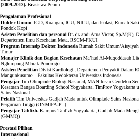
(2009-2012).
Beasiswa Penuh
Pengalaman Profesional
Dokter Umum
IGD, Ruangan, ICU, NICU, dan Isolasi, Rumah Sakit 
Pondok Kopi
Asisten Penelitian dan personal
Dr. dr. andi Arus Victor, Sp.M(K), Di
Departemen Ilmu Kesehatan Mata, RSCM-FKUI
Program Internsip Dokter Indonesia
Rumah Sakit Umum‘Aisyiyah
Timur
Manajer Klinik dan Bagian Kesehatan
Ma’had Al-Muqoddasah Lita
Nglumpang Mlarak Ponorogo
Asisten Penelitian
Divisi Kardiologi , Departemen Penyakit Dalam 
Mangunkusumo – Fakultas Kedokteran Universitas Indonesia
Pengajar
Tim Olimpiade Biologi Nasional, MAN Insan Cendekia S
Kesatuan Bangsa Boarding School Yogyakarta, TimProv Yogyakarta 
Sains Nasional
Pelatih
Tim Universitas Gadjah Mada untuk Olimpiade Sains Nasional
Perguruan Tinggi (ONMIPA-PT)
Pengajar Tahfizh.
Kampus Tahfizh Yogyakarta, Gadjah Mada Mengh
(GMMQ)
Prestasi Pilihan
Internasional