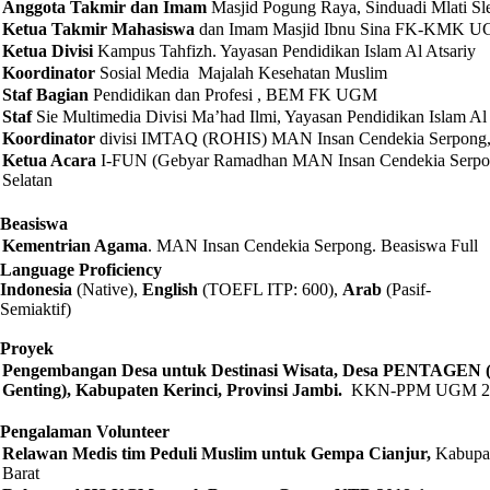
Anggota Takmir dan Imam
Masjid Pogung Raya, Sinduadi Mlati S
Ketua Takmir Mahasiswa
dan Imam Masjid Ibnu Sina FK-KMK U
Ketua Divisi
Kampus Tahfizh. Yayasan Pendidikan Islam Al Atsariy
Koordinator
Sosial Media Majalah Kesehatan Muslim
Staf Bagian
Pendidikan dan Profesi , BEM FK UGM
Staf
Sie Multimedia Divisi Ma’had Ilmi, Yayasan Pendidikan Islam Al 
Koordinator
divisi IMTAQ (ROHIS) MAN Insan Cendekia Serpong, 
Ketua Acara
I-FUN (Gebyar Ramadhan MAN Insan Cendekia Serpon
Selatan
Beasiswa
Kementrian Agama
. MAN Insan Cendekia Serpong. Beasiswa Full
Language Proficiency
Indonesia
(Native),
English
(TOEFL ITP: 600),
Arab
(Pasif-
Semiaktif)
Proyek
Pengembangan Desa untuk Destinasi Wisata, Desa PENTAGEN 
Genting), Kabupaten Kerinci, Provinsi Jambi
.
KKN-PPM UGM 2
Pengalaman Volunteer
Relawan Medis tim Peduli Muslim untuk Gempa Cianjur,
Kabupat
Barat