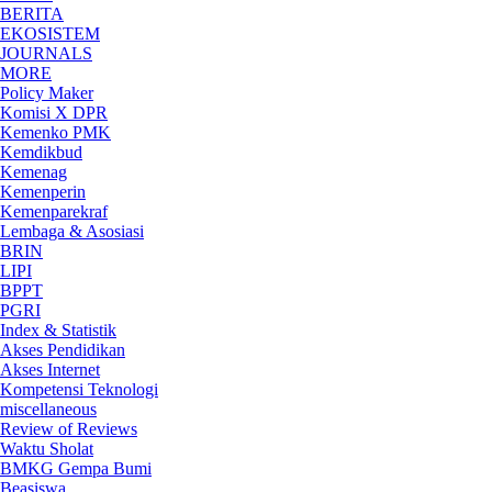
BERITA
EKOSISTEM
JOURNALS
MORE
Policy Maker
Komisi X DPR
Kemenko PMK
Kemdikbud
Kemenag
Kemenperin
Kemenparekraf
Lembaga & Asosiasi
BRIN
LIPI
BPPT
PGRI
Index & Statistik
Akses Pendidikan
Akses Internet
Kompetensi Teknologi
miscellaneous
Review of Reviews
Waktu Sholat
BMKG Gempa Bumi
Beasiswa