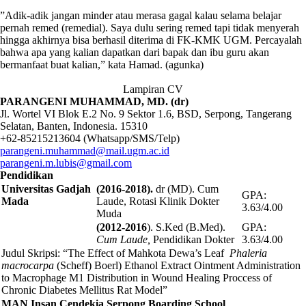
”Adik-adik jangan minder atau merasa gagal kalau selama belajar
pernah remed (remedial). Saya dulu sering remed tapi tidak menyerah
hingga akhirnya bisa berhasil diterima di FK-KMK UGM. Percayalah
bahwa apa yang kalian dapatkan dari bapak dan ibu guru akan
bermanfaat buat kalian,” kata Hamad. (agunka)
Lampiran CV
PARANGENI MUHAMMAD, MD.
(d
r
)
Jl. Wortel VI Blok E.2 No. 9 Sektor 1.6, BSD, Serpong, Tangerang
Selatan, Banten, Indonesia. 15310
+62-85215213604 (Whatsapp/SMS/Telp)
parangeni.muhammad@mail.ugm.ac.id
parangeni.m.lubis@gmail.com
Pendidikan
Universitas Gadjah
(2016-2018).
dr (MD). Cum
GPA:
Mada
Laude, Rotasi Klinik Dokter
3.63/4.00
Muda
(2012-2016
). S.Ked (B.Med).
GPA:
Cum Laude,
Pendidikan Dokter
3.63/4.00
Judul Skripsi: “The Effect of Mahkota Dewa’s Leaf
Phaleria
macrocarpa
(Scheff) Boerl) Ethanol Extract Ointment Administration
to Macrophage M1 Distribution in Wound Healing Proccess of
Chronic Diabetes Mellitus Rat Model”
MAN Insan Cendekia Serpong Boarding School