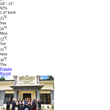
24º - 21º
92%
1.47 km/h
℃
23
Sun
℃
29
Mon
℃
32
Tue
℃
31
Wed
℃
30
Thu
Popular
Recent