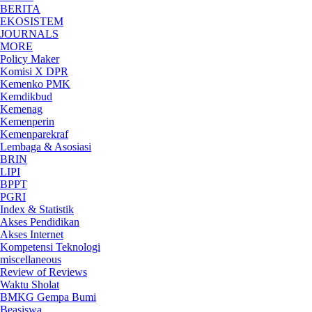
BERITA
EKOSISTEM
JOURNALS
MORE
Policy Maker
Komisi X DPR
Kemenko PMK
Kemdikbud
Kemenag
Kemenperin
Kemenparekraf
Lembaga & Asosiasi
BRIN
LIPI
BPPT
PGRI
Index & Statistik
Akses Pendidikan
Akses Internet
Kompetensi Teknologi
miscellaneous
Review of Reviews
Waktu Sholat
BMKG Gempa Bumi
Beasiswa