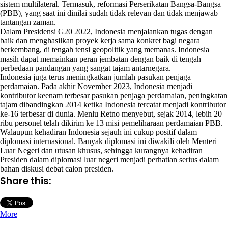
sistem multilateral. Termasuk, reformasi Perserikatan Bangsa-Bangsa
(PBB), yang saat ini dinilai sudah tidak relevan dan tidak menjawab
tantangan zaman.
Dalam Presidensi G20 2022, Indonesia menjalankan tugas dengan
baik dan menghasilkan proyek kerja sama konkret bagi negara
berkembang, di tengah tensi geopolitik yang memanas. Indonesia
masih dapat memainkan peran jembatan dengan baik di tengah
perbedaan pandangan yang sangat tajam antarnegara.
Indonesia juga terus meningkatkan jumlah pasukan penjaga
perdamaian. Pada akhir November 2023, Indonesia menjadi
kontributor keenam terbesar pasukan penjaga perdamaian, peningkatan
tajam dibandingkan 2014 ketika Indonesia tercatat menjadi kontributor
ke-16 terbesar di dunia. Menlu Retno menyebut, sejak 2014, lebih 20
ribu personel telah dikirim ke 13 misi pemeliharaan perdamaian PBB.
Walaupun kehadiran Indonesia sejauh ini cukup positif dalam
diplomasi internasional. Banyak diplomasi ini diwakili oleh Menteri
Luar Negeri dan utusan khusus, sehingga kurangnya kehadiran
Presiden dalam diplomasi luar negeri menjadi perhatian serius dalam
bahan diskusi debat calon presiden.
Share this:
More