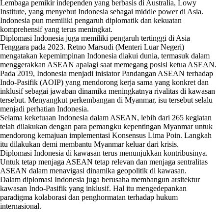
Lembaga pemikir independen yang berbasis di Australia, Lowy
Institute, yang menyebut Indonesia sebagai middle power di Asia.
Indonesia pun memiliki pengaruh diplomatik dan kekuatan
komprehensif yang terus meningkat.
Diplomasi Indonesia juga memiliki pengaruh tertinggi di Asia
Tenggara pada 2023. Retno Marsudi (Menteri Luar Negeri)
mengatakan kepemimpinan Indonesia diakui dunia, termasuk dalam
menggerakkan ASEAN apalagi saat memegang posisi ketua ASEAN.
Pada 2019, Indonesia menjadi inisiator Pandangan ASEAN terhadap
Indo-Pasifik (AOIP) yang mendorong kerja sama yang konkret dan
inklusif sebagai jawaban dinamika meningkatnya rivalitas di kawasan
tersebut. Menyangkut perkembangan di Myanmar, isu tersebut selalu
menjadi perhatian Indonesia.
Selama keketuaan Indonesia dalam ASEAN, lebih dari 265 kegiatan
telah dilakukan dengan para pemangku kepentingan Myanmar untuk
mendorong kemajuan implementasi Konsensus Lima Poin. Langkah
itu dilakukan demi membantu Myanmar keluar dari krisis.
Diplomasi Indonesia di kawasan terus menunjukkan kontribusinya.
Untuk tetap menjaga ASEAN tetap relevan dan menjaga sentralitas
ASEAN dalam menavigasi dinamika geopolitik di kawasan.
Dalam diplomasi Indonesia juga berusaha membangun arsitektur
kawasan Indo-Pasifik yang inklusif. Hal itu mengedepankan
paradigma kolaborasi dan penghormatan terhadap hukum
internasional.