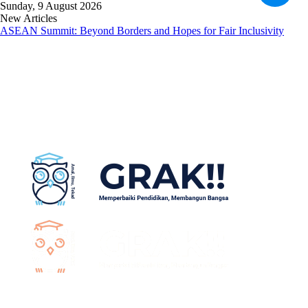
Sunday, 9 August 2026
New Articles
ASEAN Summit: Beyond Borders and Hopes for Fair Inclusivity
Sidebar
Random
Article
Log
In
Telegram
YouTube
Twitter
Menu
Search
for