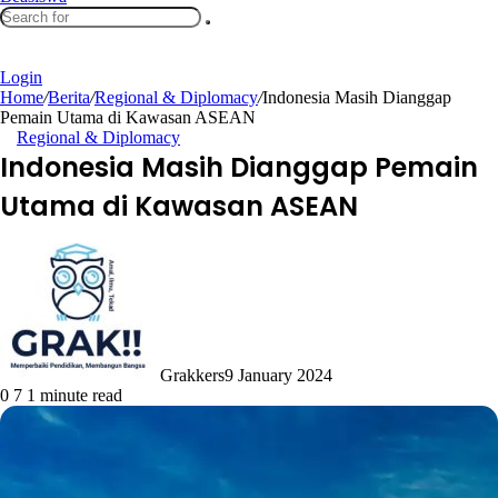
Search
Switch
for
skin
Random
Article
Login
Home
/
Berita
/
Regional & Diplomacy
/
Indonesia Masih Dianggap
Pemain Utama di Kawasan ASEAN
Regional & Diplomacy
Indonesia Masih Dianggap Pemain
Utama di Kawasan ASEAN
Grakkers
9 January 2024
0
7
1 minute read