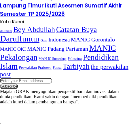
Lampung Timur Ikuti Asesmen Sumatif Akhir
Semester TP 2025/2026
Kata Kunci
Bey Abdullah
Catatan Buya
Al-Imam
Darulfunun
Indonesia
MANIC Gorontalo
Gaza
MANIC
MANIC Padang Pariaman
MANIC OKI
Pekalongan
Pendidikan
MAN IC Sumedang
Palestina
Islam
Tarbiyah
the perwakilan
Perwakilan
Puasa
Prabowo
post
Enter
your
Email
Majalah GRAK menyuguhkan perspektif baru dan inovasi dalam
address
dunia pendidikan. Kami yakin dengan "memperbaiki pendidikan
adalah kunci dalam pembangunan bangsa".
Twitter
YouTube
Telegram
.
.