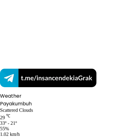
Weather
Payakumbuh
Scattered Clouds
℃
29
33º - 21º
55%
1.02 km/h