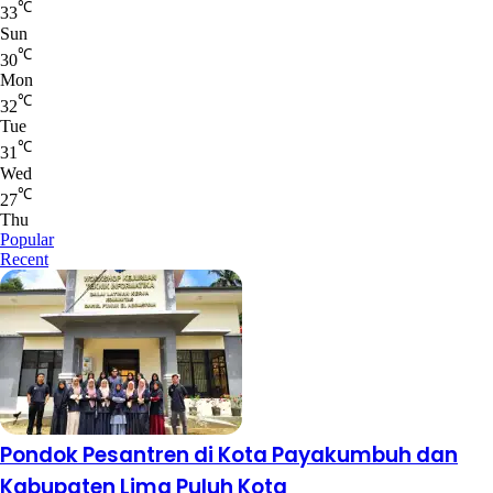
℃
33
Sun
℃
30
Mon
℃
32
Tue
℃
31
Wed
℃
27
Thu
Popular
Recent
Pondok Pesantren di Kota Payakumbuh dan
Kabupaten Lima Puluh Kota