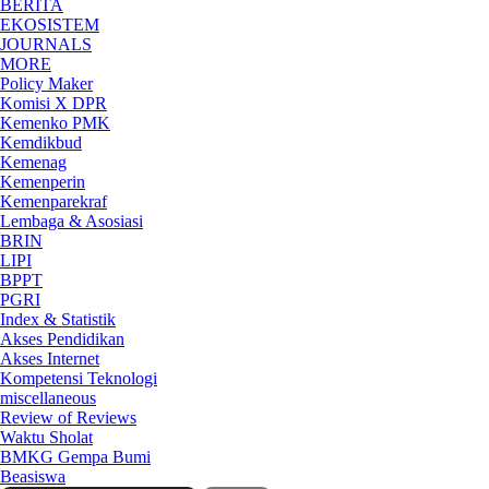
BERITA
EKOSISTEM
JOURNALS
MORE
Policy Maker
Komisi X DPR
Kemenko PMK
Kemdikbud
Kemenag
Kemenperin
Kemenparekraf
Lembaga & Asosiasi
BRIN
LIPI
BPPT
PGRI
Index & Statistik
Akses Pendidikan
Akses Internet
Kompetensi Teknologi
miscellaneous
Review of Reviews
Waktu Sholat
BMKG Gempa Bumi
Beasiswa