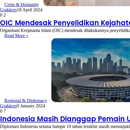
Crisis & Humanity
Grakkers
18 April 2024
0
2
OIC Mendesak Penyelidikan Kejahata
Organisasi Kerjasama Islam (OIC) mendesak dilakukannya penyelidikan
Read More »
Regional & Diplomacy
Grakkers
9 January 2024
0
7
Indonesia Masih Dianggap Pemain
Diplomasi Indonesia selama hampir 10 tahun terakhir masih menunjuk