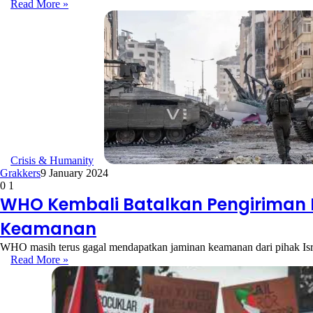
Read More »
Crisis & Humanity
Grakkers
9 January 2024
0
1
WHO Kembali Batalkan Pengiriman 
Keamanan
WHO masih terus gagal mendapatkan jaminan keamanan dari pihak Is
Read More »