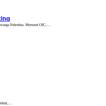
tina
p warga Palestina. Menurut OIC,…
global,…