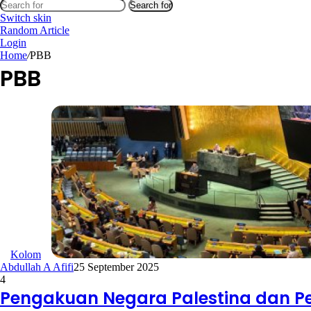
Search for
Switch skin
Random Article
Login
Home
/
PBB
PBB
Kolom
Abdullah A Afifi
25 September 2025
4
Pengakuan Negara Palestina dan Pe