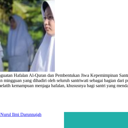
nguatan Hafalan Al-Quran dan Pembentukan Jiwa Kepemimpinan Santr
mingguan yang dihadiri oleh seluruh santriwati sebagai bagian dari p
atih kemampuan menjaga hafalan, khususnya bagi santri yang mendapat 
 Nurul Ilmi Darunnajah