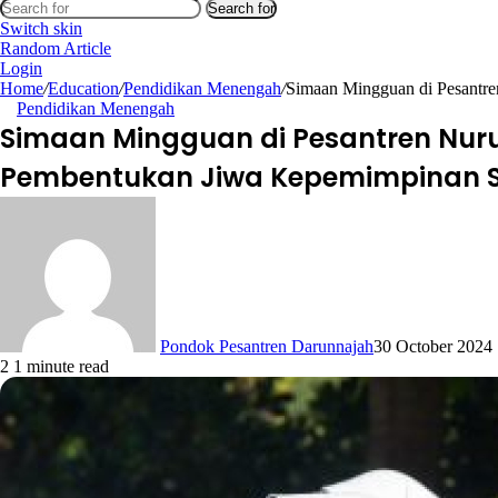
Search for
Switch skin
Random Article
Login
Home
/
Education
/
Pendidikan Menengah
/
Simaan Mingguan di Pesantre
Pendidikan Menengah
Simaan Mingguan di Pesantren Nuru
Pembentukan Jiwa Kepemimpinan S
Pondok Pesantren Darunnajah
30 October 2024
2
1 minute read