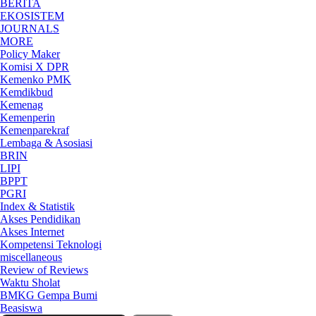
BERITA
EKOSISTEM
JOURNALS
MORE
Policy Maker
Komisi X DPR
Kemenko PMK
Kemdikbud
Kemenag
Kemenperin
Kemenparekraf
Lembaga & Asosiasi
BRIN
LIPI
BPPT
PGRI
Index & Statistik
Akses Pendidikan
Akses Internet
Kompetensi Teknologi
miscellaneous
Review of Reviews
Waktu Sholat
BMKG Gempa Bumi
Beasiswa