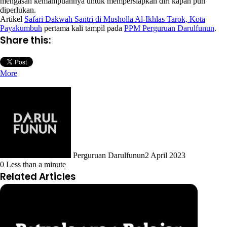
mengasah kemampuannya untuk mempersiapkan diri kapan pun
diperlukan.
Artikel
Safari Dakwah Santri di Musholla Al-Ikhlas Tarok, Kota
Payakumbuh
pertama kali tampil pada
PPM Perguruan Darulfunun
.
Share this:
More
Perguruan Darulfunun
2 April 2023
0
Less than a minute
Related Articles