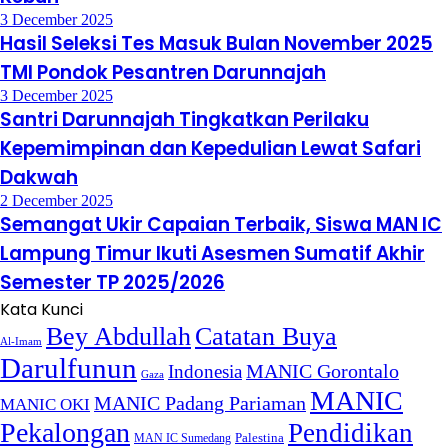
3 December 2025
Hasil Seleksi Tes Masuk Bulan November 2025
TMI Pondok Pesantren Darunnajah
3 December 2025
Santri Darunnajah Tingkatkan Perilaku
Kepemimpinan dan Kepedulian Lewat Safari
Dakwah
2 December 2025
Semangat Ukir Capaian Terbaik, Siswa MAN IC
Lampung Timur Ikuti Asesmen Sumatif Akhir
Semester TP 2025/2026
Kata Kunci
Bey Abdullah
Catatan Buya
Al-Imam
Darulfunun
Indonesia
MANIC Gorontalo
Gaza
MANIC
MANIC Padang Pariaman
MANIC OKI
Pekalongan
Pendidikan
MAN IC Sumedang
Palestina