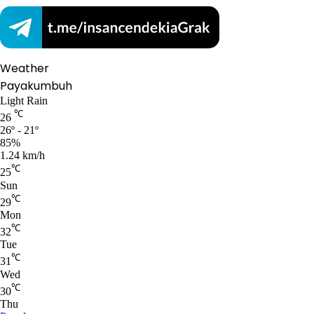
Weather
Payakumbuh
Light Rain
℃
26
26º - 21º
85%
1.24 km/h
℃
25
Sun
℃
29
Mon
℃
32
Tue
℃
31
Wed
℃
30
Thu