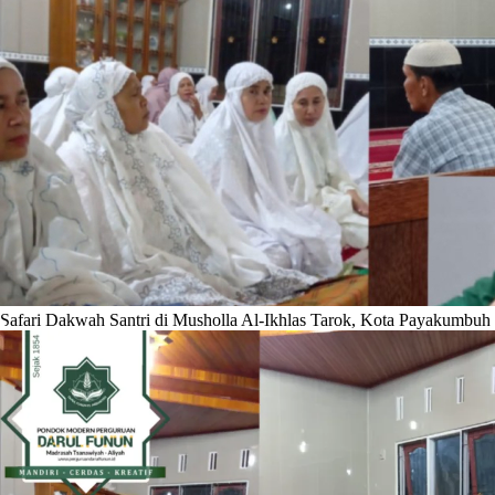
Safari Dakwah Santri di Musholla Al-Ikhlas Tarok, Kota Payakumbuh