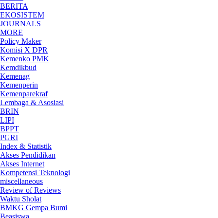
BERITA
EKOSISTEM
JOURNALS
MORE
Policy Maker
Komisi X DPR
Kemenko PMK
Kemdikbud
Kemenag
Kemenperin
Kemenparekraf
Lembaga & Asosiasi
BRIN
LIPI
BPPT
PGRI
Index & Statistik
Akses Pendidikan
Akses Internet
Kompetensi Teknologi
miscellaneous
Review of Reviews
Waktu Sholat
BMKG Gempa Bumi
Beasiswa