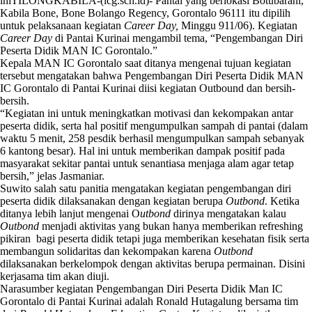
iniTILONGKABILA-(icg.sch.id)- Pantai yang berlokasi Botubarani,
Kabila Bone, Bone Bolango Regency, Gorontalo 96111 itu dipilih
untuk pelaksanaan kegiatan
Career Day,
Minggu 911/06). Kegiatan
Career Day
di Pantai Kurinai mengambil tema, “Pengembangan Diri
Peserta Didik MAN IC Gorontalo.”
Kepala MAN IC Gorontalo saat ditanya mengenai tujuan kegiatan
tersebut mengatakan bahwa Pengembangan Diri Peserta Didik MAN
IC Gorontalo di Pantai Kurinai diisi kegiatan Outbound dan bersih-
bersih.
“Kegiatan ini untuk meningkatkan motivasi dan kekompakan antar
peserta didik, serta hal positif mengumpulkan sampah di pantai (dalam
waktu 5 menit, 258 pesdik berhasil mengumpulkan sampah sebanyak
6 kantong besar). Hal ini untuk memberikan dampak positif pada
masyarakat sekitar pantai untuk senantiasa menjaga alam agar tetap
bersih,” jelas Jasmaniar.
Suwito salah satu panitia mengatakan kegiatan pengembangan diri
peserta didik dilaksanakan dengan kegiatan berupa
Outbond
. Ketika
ditanya lebih lanjut mengenai O
utbond
dirinya mengatakan kalau
Outbond
menjadi aktivitas yang bukan hanya memberikan refreshing
pikiran bagi peserta didik tetapi juga memberikan kesehatan fisik serta
membangun solidaritas dan kekompakan karena
Outbond
dilaksanakan berkelompok dengan aktivitas berupa permainan. Disini
kerjasama tim akan diuji.
Narasumber kegiatan Pengembangan Diri Peserta Didik Man IC
Gorontalo di Pantai Kurinai adalah Ronald Hutagalung bersama tim