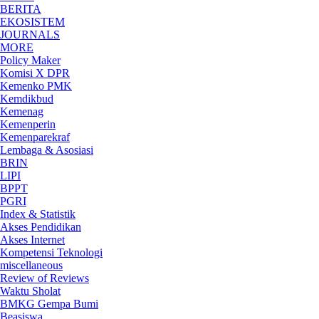
BERITA
EKOSISTEM
JOURNALS
MORE
Policy Maker
Komisi X DPR
Kemenko PMK
Kemdikbud
Kemenag
Kemenperin
Kemenparekraf
Lembaga & Asosiasi
BRIN
LIPI
BPPT
PGRI
Index & Statistik
Akses Pendidikan
Akses Internet
Kompetensi Teknologi
miscellaneous
Review of Reviews
Waktu Sholat
BMKG Gempa Bumi
Beasiswa