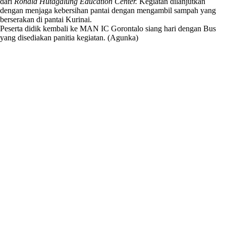
dari
Ronald Hutagalung Education Center.
Kegiatan dilanjutkan
dengan menjaga kebersihan pantai dengan mengambil sampah yang
berserakan di pantai Kurinai.
Peserta didik kembali ke MAN IC Gorontalo siang hari dengan Bus
yang disediakan panitia ke
giatan. (Agunka)