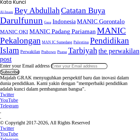
Kata Kunci
Bey Abdullah
Catatan Buya
Al-Imam
Darulfunun
Indonesia
MANIC Gorontalo
Gaza
MANIC
MANIC Padang Pariaman
MANIC OKI
Pekalongan
Pendidikan
MAN IC Sumedang
Palestina
Islam
Tarbiyah
the perwakilan
Perwakilan
Puasa
Prabowo
post
Enter your Email address
Majalah GRAK menyuguhkan perspektif baru dan inovasi dalam
dunia pendidikan. Kami yakin dengan "memperbaiki pendidikan
adalah kunci dalam pembangunan bangsa".
Twitter
YouTube
Telegram
.
.
© Copyright 2017-2026, All Rights Reserved
Twitter
YouTube
Telegram