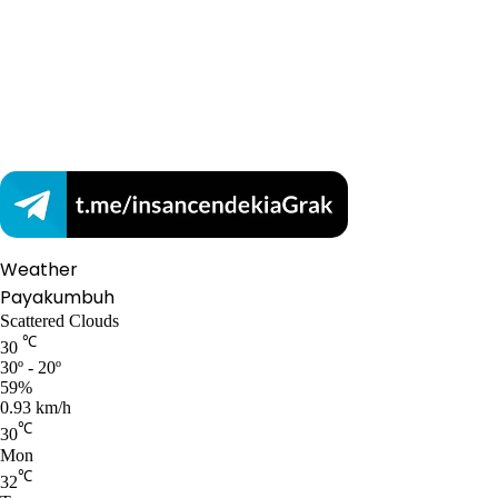
Weather
Payakumbuh
Scattered Clouds
℃
30
30º - 20º
59%
0.93 km/h
℃
30
Mon
℃
32