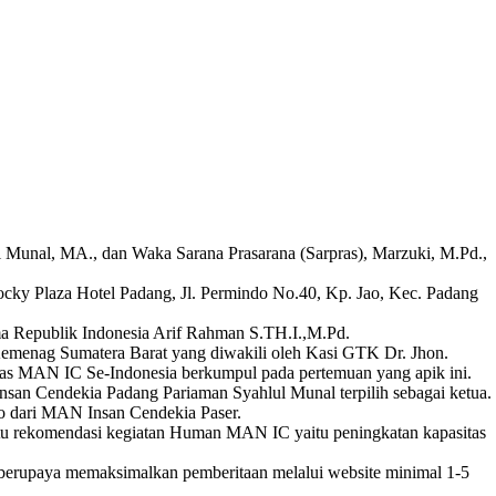
nal, MA., dan Waka Sarana Prasarana (Sarpras), Marzuki, M.Pd.,
Rocky Plaza Hotel Padang, Jl. Permindo No.40, Kp. Jao, Kec. Padang
a Republik Indonesia Arif Rahman S.TH.I.,M.Pd.
Kemenag Sumatera Barat yang diwakili oleh Kasi GTK Dr. Jhon.
as MAN IC Se-Indonesia berkumpul pada pertemuan yang apik ini.
san Cendekia Padang Pariaman Syahlul Munal terpilih sebagai ketua.
o dari MAN Insan Cendekia Paser.
atu rekomendasi kegiatan Human MAN IC yaitu peningkatan kapasitas
rupaya memaksimalkan pemberitaan melalui website minimal 1-5