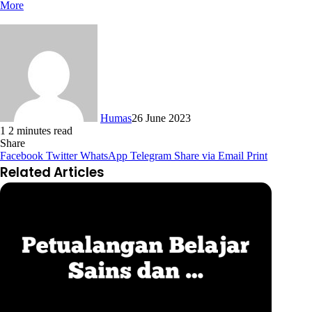
More
Humas
26 June 2023
1
2 minutes read
Share
Facebook
Twitter
WhatsApp
Telegram
Share via Email
Print
Related Articles