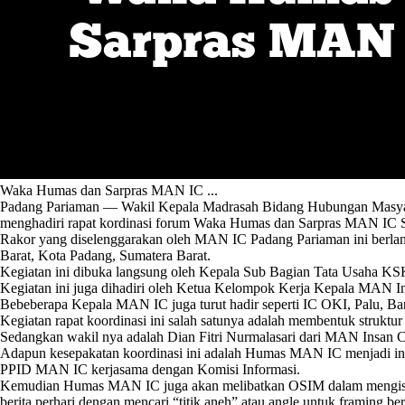
Waka Humas dan Sarpras MAN IC ...
Padang Pariaman — Wakil Kepala Madrasah Bidang Hubungan Masyara
menghadiri rapat kordinasi forum Waka Humas dan Sarpras MAN IC S
Rakor yang diselenggarakan oleh MAN IC Padang Pariaman ini berlangs
Barat, Kota Padang, Sumatera Barat.
Kegiatan ini dibuka langsung oleh Kepala Sub Bagian Tata Usaha KS
Kegiatan ini juga dihadiri oleh Ketua Kelompok Kerja Kepala MAN I
Bebeberapa Kepala MAN IC juga turut hadir seperti IC OKI, Palu, 
Kegiatan rapat koordinasi ini salah satunya adalah membentuk stru
Sedangkan wakil nya adalah Dian Fitri Nurmalasari dari MAN Insan 
Adapun kesepakatan koordinasi ini adalah Humas MAN IC menjadi ini
PPID MAN IC kerjasama dengan Komisi Informasi.
Kemudian Humas MAN IC juga akan melibatkan OSIM dalam mengisi k
berita perhari dengan mencari “titik aneh” atau angle untuk framing b