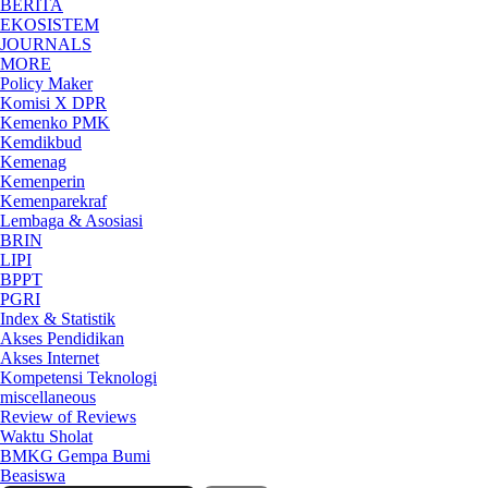
BERITA
EKOSISTEM
JOURNALS
MORE
Policy Maker
Komisi X DPR
Kemenko PMK
Kemdikbud
Kemenag
Kemenperin
Kemenparekraf
Lembaga & Asosiasi
BRIN
LIPI
BPPT
PGRI
Index & Statistik
Akses Pendidikan
Akses Internet
Kompetensi Teknologi
miscellaneous
Review of Reviews
Waktu Sholat
BMKG Gempa Bumi
Beasiswa