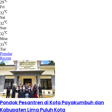
℃
29
Fri
℃
32
Sat
℃
32
Sun
℃
32
Mon
℃
33
Tue
Popular
Recent
Pondok Pesantren di Kota Payakumbuh dan
Kabupaten Lima Puluh Kota