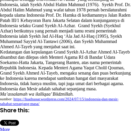
Indonesia, ialah Syekh Abdul Halim Mahmud (1976). Syekh Prof. Dr.
Abdul Halim Mahmud yang wafat tahun 1978 pernah bersilaturahmi
kepada ulama Indonesia Prof. Dr. Hamka di kediamannya Jalan Raden
Patah III/1 Kebayoran Baru Jakarta Selatan dalam kunjungannya di
Indonesia selaku Grand Syekh Al-Azhar. Grand Syekh (Syekhul
Azhar) berikutnya yang pernah menjadi tamu resmi pemerintah
Indonesia ialah Syekh Jad Al-Haq ‘Ala Jad Al-Haq (1995), Syekh
Muhammad Sayyid Al-Tantawi (2006), dan Syekh Muhammad
Ahmed Al-Tayeb yang menjabat saat ini.
Kedatangan dan kepulangan Grand Syekh Al-Azhar Ahmed Al-Tayeb
disambut dan dilepas oleh Menteri Agama RI di Bandar Udara
Soekarno-Hatta Jakarta, Tangerang Banten, atas nama pemerintah
Republik Indonesia. Kepada Menteri Agama Yaqut Cholil Qoumas,
Grand Syekh Ahmed Al-Tayeb, mengaku senang dan puas berkunjung
ke Indonesia karena mendapat sambutan hangat dari masyarakat
Indonesia, tidak hanya muslim, tapi juga umat dari berbagai agama.
Indonesia dan Mesir adalah sahabat sepanjang masa.
Ma’assalamah wa ilalliqaa’ Biidznillah.
sumber:
https://fuadnasar.wordpress.com/2024/07/15/indonesia-dan-mesir-
sahabat-sepanjang-masa/
Share this:
More