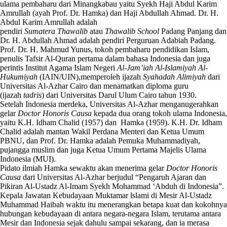
ulama pembaharu dari Minangkabau yaitu Syekh Haji Abdul Karim
Amrullah (ayah Prof. Dr. Hamka) dan Haji Abdullah Ahmad. Dr. H.
Abdul Karim Amrullah adalah
pendiri
Sumatera
Thawalib
atau
Thawalib School
Padang Panjang dan
Dr. H. Abdullah Ahmad adalah pendiri Perguruan Adabiah Padang.
Prof. Dr. H. Mahmud Yunus, tokoh pembaharu pendidikan Islam,
penulis Tafsir Al-Quran pertama dalam bahasa Indonesia dan juga
perintis Institut Agama Islam Negeri
Al-Jam’iah Al-Islamiyah Al-
Hukumiyah
(IAIN/UIN),memperoleh ijazah
Syahadah Alimiyah
dari
Universitas Al-Azhar Cairo dan menamatkan diploma guru
(ijazah
tadris
) dari Universitas Darul Ulum Cairo tahun 1930.
Setelah Indonesia merdeka, Universitas Al-Azhar menganugerahkan
gelar
Doctor Honoris Causa
kepada dua orang tokoh ulama Indonesia,
yaitu K.H. Idham Chalid (1957) dan Hamka (1959). K.H. Dr. Idham
Chalid adalah mantan Wakil Perdana Menteri dan Ketua Umum
PBNU, dan Prof. Dr. Hamka adalah Pemuka Muhammadiyah,
pujangga muslim dan juga Ketua Umum Pertama Majelis Ulama
Indonesia (MUI).
Pidato ilmiah Hamka sewaktu akan menerima gelar
Doctor Honoris
Causa
dari Universitas Al-Azhar berjudul “Pengaruh Ajaran dan
Pikiran Al-Ustadz Al-Imam Syekh Mohammad ‘Abduh di Indonesia”.
Kepala Jawatan Kebudayaan Muktamar lslami di Mesir Al-Ustadz
Muhammad Haibah waktu itu menerangkan betapa kuat dan kokohnya
hubungan kebudayaan di antara negara-negara Islam, terutama antara
Mesir dan Indonesia sejak dahulu sampai sekarang, dan ia merasa