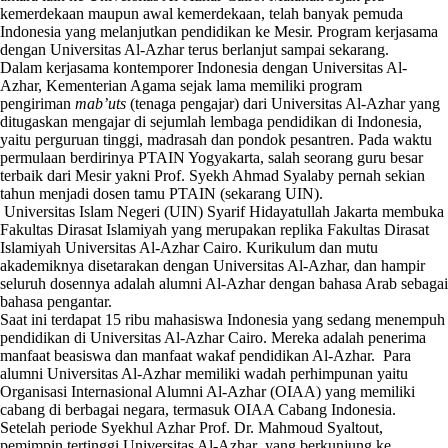
kemerdekaan maupun awal kemerdekaan, telah banyak pemuda
Indonesia yang melanjutkan pendidikan ke Mesir. Program kerjasama
dengan Universitas Al-Azhar terus berlanjut sampai sekarang.
Dalam kerjasama kontemporer Indonesia dengan Universitas Al-
Azhar, Kementerian Agama sejak lama memiliki program
pengiriman
mab’uts
(tenaga pengajar) dari Universitas Al-Azhar yang
ditugaskan mengajar di sejumlah lembaga pendidikan di Indonesia,
yaitu perguruan tinggi, madrasah dan pondok pesantren. Pada waktu
permulaan berdirinya PTAIN Yogyakarta, salah seorang guru besar
terbaik dari Mesir yakni Prof. Syekh Ahmad Syalaby pernah sekian
tahun menjadi dosen tamu PTAIN (sekarang UIN).
Universitas Islam Negeri (UIN) Syarif Hidayatullah Jakarta membuka
Fakultas Dirasat Islamiyah yang merupakan replika Fakultas Dirasat
Islamiyah Universitas Al-Azhar Cairo. Kurikulum dan mutu
akademiknya disetarakan dengan Universitas Al-Azhar, dan hampir
seluruh dosennya adalah alumni Al-Azhar dengan bahasa Arab sebagai
bahasa pengantar.
Saat ini terdapat 15 ribu mahasiswa Indonesia yang sedang menempuh
pendidikan di Universitas Al-Azhar Cairo. Mereka adalah penerima
manfaat beasiswa dan manfaat wakaf pendidikan Al-Azhar. Para
alumni Universitas Al-Azhar memiliki wadah perhimpunan yaitu
Organisasi Internasional Alumni Al-Azhar (OIAA) yang memiliki
cabang di berbagai negara, termasuk OIAA Cabang Indonesia.
Setelah periode Syekhul Azhar Prof. Dr. Mahmoud Syaltout,
pemimpin tertinggi Universitas Al-Azhar yang berkunjung ke