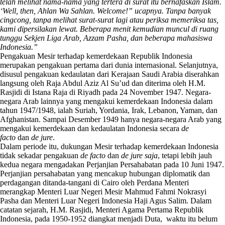
telah melihat nama-nama yang tertera di surat itu bernafaskan Islam.
‘Well, then, Ahlan Wa Sahlan. Welcome!” ucapnya. Tanpa banyak
cingcong, tanpa melihat surat-surat lagi atau periksa memeriksa tas,
kami dipersilakan lewat. Beberapa menit kemudian muncul di ruang
tunggu Sekjen Liga Arab, Azzam Pasha, dan beberapa mahasiswa
Indonesia.”
Pengakuan Mesir terhadap kemerdekaan Republik Indonesia
merupakan pengakuan pertama dari dunia internasional. Selanjutnya,
disusul pengakuan kedaulatan dari Kerajaan Saudi Arabia diserahkan
langsung oleh Raja Abdul Aziz Al Su’ud dan diterima oleh H.M.
Rasjidi di Istana Raja di Riyadh pada 24 November 1947. Negara-
negara Arab lainnya yang mengakui kemerdekaan Indonesia dalam
tahun 1947/1948, ialah Suriah, Yordania, Irak, Lebanon, Yaman, dan
Afghanistan. Sampai Desember 1949 hanya negara-negara Arab yang
mengakui kemerdekaan dan kedaulatan Indonesia secara
de
facto
dan
de jure
.
Dalam periode itu, dukungan Mesir terhadap kemerdekaan Indonesia
tidak sekadar pengakuan
de facto
dan
de jure saja
, tetapi lebih jauh
kedua negara mengadakan Perjanjian Persahabatan pada 10 Juni 1947.
Perjanjian persahabatan yang mencakup hubungan diplomatik dan
perdagangan ditanda-tangani di Cairo oleh Perdana Menteri
merangkap Menteri Luar Negeri Mesir Mahmud Fahmi Nokrasyi
Pasha dan Menteri Luar Negeri Indonesia Haji Agus Salim. Dalam
catatan sejarah, H.M. Rasjidi, Menteri Agama Pertama Republik
Indonesia, pada 1950-1952 diangkat menjadi Duta, waktu itu belum