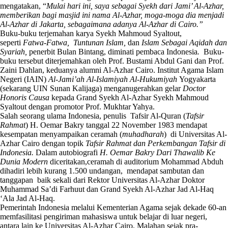
mengatakan, “
M
ulai hari ini, saya sebagai Sy
e
kh dari Jami’ Al-Azhar,
memberikan bagi masjid ini nama Al-Azhar, moga-moga dia menjadi
Al-Azhar di Jakarta, sebagaimana adanya Al-Azhar di Cairo.”
Buku-buku terjemahan karya Syekh Mahmoud Syaltout,
seperti
Fatwa-Fatwa,
Tuntunan Islam,
dan
Islam Sebagai Aqidah dan
Syariah,
penerbit Bulan Bintang, diminati pembaca Indonesia
.
Buku-
buku tersebut diterjemahkan oleh Prof. Bustami Abdul Gani dan Prof.
Zaini Dahlan, keduanya alumni Al-Azhar Cairo. Institut Agama Islam
Negeri (IAIN)
Al-Jami’ah Al-Islamiyah Al-Hukumiyah
Yogyakarta
(sekarang UIN Sunan Kalijaga) menganugerahkan gelar
Doctor
Honoris Causa
kepada Grand Syekh Al-Azhar Syekh Mahmoud
Syaltout dengan promotor Prof. Mukhtar Yahya.
Salah seorang ulama Indonesia, penulis Tafsir Al-Quran (
Tafsir
Rahmat
) H. Oemar Bakry tanggal 22 November 1983 mendapat
kesempatan menyampaikan ceramah (
muhadharah
) di Universitas Al-
Azhar Cairo dengan topik
Tafsir Rahmat dan Perkembangan Tafsir di
Indonesia.
Dalam autobiografi
H. Oemar Bakry Dari
Thawalib Ke
Dunia Modern
diceritakan,ceramah di auditorium Mohammad Abduh
dihadiri lebih kurang 1.500 undangan, mendapat sambutan dan
tanggapan baik sekali dari Rektor Universitas Al-Azhar Doktor
Muhammad Sa’di Farhuut dan Grand Syekh Al-Azhar Jad Al-Haq
‘Ala Jad Al-Haq.
Pemerintah Indonesia melalui Kementerian Agama sejak dekade 60-an
memfasilitasi pengiriman mahasiswa untuk belajar di luar negeri,
antara lain ke Universitas Al-Azhar Cairo. Malahan sejak pra-