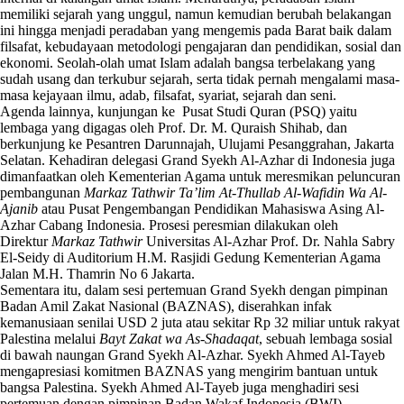
memiliki sejarah yang unggul, namun kemudian berubah belakangan
ini hingga menjadi peradaban yang mengemis pada Barat baik dalam
filsafat, kebudayaan metodologi pengajaran dan pendidikan, sosial dan
ekonomi. Seolah-olah umat Islam adalah bangsa terbelakang yang
sudah usang dan terkubur sejarah, serta tidak pernah mengalami masa-
masa kejayaan ilmu, adab, filsafat, syariat, sejarah dan seni.
Agenda lainnya, kunjungan ke Pusat Studi Quran (PSQ) yaitu
lembaga yang digagas oleh Prof. Dr. M. Quraish Shihab, dan
berkunjung ke Pesantren Darunnajah, Ulujami Pesanggrahan, Jakarta
Selatan. Kehadiran delegasi Grand Syekh Al-Azhar di Indonesia juga
dimanfaatkan oleh Kementerian Agama untuk meresmikan peluncuran
pembangunan
Markaz Tathwir Ta’lim At-Thullab Al-Wafidin Wa Al-
Ajanib
atau Pusat Pengembangan Pendidikan Mahasiswa Asing Al-
Azhar Cabang Indonesia. Prosesi peresmian dilakukan oleh
Direktur
Markaz Tathwir
Universitas Al-Azhar Prof. Dr. Nahla Sabry
El-Seidy di Auditorium H.M. Rasjidi Gedung Kementerian Agama
Jalan M.H. Thamrin No 6 Jakarta.
Sementara itu, dalam sesi pertemuan Grand Syekh dengan pimpinan
Badan Amil Zakat Nasional (BAZNAS), diserahkan infak
kemanusiaan senilai USD 2 juta atau sekitar Rp 32 miliar untuk rakyat
Palestina melalui
Bayt Zakat wa As-Shadaqat
, sebuah lembaga sosial
di bawah naungan Grand Syekh Al-Azhar. Syekh Ahmed Al-Tayeb
mengapresiasi komitmen BAZNAS yang mengirim bantuan untuk
bangsa Palestina. Syekh Ahmed Al-Tayeb juga menghadiri sesi
pertemuan dengan pimpinan Badan Wakaf Indonesia (BWI).