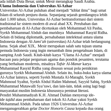
ada istilah Duta Besar, untuk Mesir merangkap Saudi Arabia.
Ulama Indonesia dan Universitas Al-Azhar
Universitas Al-Azhar puluhan abad menjadi “kiblat ilmu” bagi umat
Islam di seluruh penjuru dunia. Sepanjang sejarah gemilangnya lebih
dari 1.000 tahun, Universitas Al-Azhar bertransformasi dari sistem
tradisional ke sistem modern di awal abad XX. Perubahan dan
pembaharuan di Al-Azhar dicetuskan oleh Mohammad Ali Pasha,
Syekh Mohammad Abduh dan muridnya Muhammad Rasyid Ridha.
Selain di bidang diplomatik, persahabatan intelektual antara ulama
Indonesia dengan
Al-Jami’ah
(universitas) Al-Azhar telah berlangsung
lama. Sejak abad XIX, Mesir merupakan salah satu tujuan utama
pemuda Indonesia yang ingin menambah ilmu pengetahuan Islam, di
samping Arab Saudi. Kitab-kitab karya “Ulama Al-Azhar” menjadi
bacaan para pelajar perguruan agama dan pondok pesantren, terutama
yang berhaluan modernis, misalnya
Tafsir Al-Manar
karya
Muhammad Rasyid Ridha yang disusun sesuai pola pemikiran
gurunya Syekh Mohammad Abduh. Selain itu, buku-buku karya ulama
Al-Azhar lainnya, seperti Syekh Mustafa Al-Maraghi, Syekh
Mahmoud Syaltut, Syekh Abdul Halim Mahmud, Sayyid Sabiq, Syekh
Muhammad Mutawalli Sya’rawi, dan lain-lain, tidak asing lagi bagi
masyarakat muslim Indonesia khususnya peminat literasi.
Pendiri Muhammadiyah K.H. Ahmad Dahlan menyerap ide-
ide
tajdid
atau pembaharuan dari tokoh Al-Azhar yakni Syekh
Mohammad Abduh. Pada tahun 1926 Universitas Al-Azhar
menganugerahkan gelar
Doctor Honoris Causa
kepada dua orang