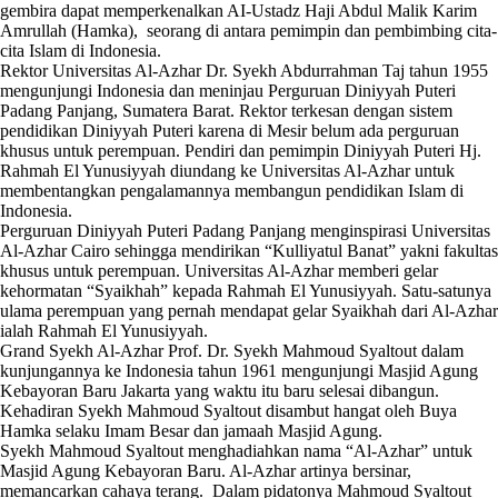
gembira dapat memperkenalkan AI-Ustadz Haji Abdul Malik Karim
Amrullah (Hamka), seorang di antara pemimpin dan pembimbing cita-
cita Islam di Indonesia.
Rektor Universitas Al-Azhar Dr. Syekh Abdurrahman Taj tahun 1955
mengunjungi Indonesia dan meninjau Perguruan Diniyyah Puteri
Padang Panjang, Sumatera Barat. Rektor terkesan dengan sistem
pendidikan Diniyyah Puteri karena di Mesir belum ada perguruan
khusus untuk perempuan. Pendiri dan pemimpin Diniyyah Puteri Hj.
Rahmah El Yunusiyyah diundang ke Universitas Al-Azhar untuk
membentangkan pengalamannya membangun pendidikan Islam di
Indonesia.
Perguruan Diniyyah Puteri Padang Panjang menginspirasi Universitas
Al-Azhar Cairo sehingga mendirikan “Kulliyatul Banat” yakni fakultas
khusus untuk perempuan. Universitas Al-Azhar memberi gelar
kehormatan “Syaikhah” kepada Rahmah El Yunusiyyah. Satu-satunya
ulama perempuan yang pernah mendapat gelar Syaikhah dari Al-Azhar
ialah Rahmah El Yunusiyyah.
Grand Syekh Al-Azhar Prof. Dr. Syekh Mahmoud Syaltout dalam
kunjungannya ke Indonesia tahun 1961 mengunjungi Masjid Agung
Kebayoran Baru Jakarta yang waktu itu baru selesai dibangun.
Kehadiran Syekh Mahmoud Syaltout disambut hangat oleh Buya
Hamka selaku Imam Besar dan jamaah Masjid Agung.
Syekh Mahmoud Syaltout menghadiahkan nama “Al-Azhar” untuk
Masjid Agung Kebayoran Baru. Al-Azhar artinya bersinar,
memancarkan cahaya terang. Dalam pidatonya Mahmoud Syaltout