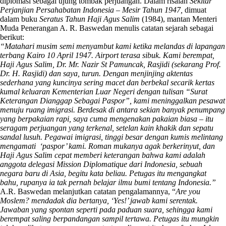
diplomasi sebagai ujung tombak perjuangan. Dalam risalah
Sekitar
Perjanjian Persahabatan Indonesia
–
Mesir Tahun 1947
,
dimuat
dalam buku
Seratus Tahun Haji Agus Salim
(1984), mantan Menteri
Muda Penerangan A. R. Baswedan menulis catatan sejarah sebagai
berikut:
“Matahari musim semi menyambut kami ketika melandas di lapangan
terbang Kairo 10 April 1947. Airport terasa sibuk. Kami berempat,
Haji Agus Salim, Dr. Mr. Nazir St Pamuncak, Rasjidi (sekarang Prof.
Dr. H. Rasjidi) dan saya, turun. Dengan menjinjing aktentas
sederhana yang kuncinya sering macet dan berbekal secarik kertas
kumal keluaran Kementerian Luar Negeri dengan tulisan “Surat
Keterangan Dianggap Sebagai Paspor”, kami meninggalkan pesawat
menuju ruang imigrasi. Berdesak di antara sekian banyak penumpang
yang berpakaian rapi, saya cuma mengenakan pakaian biasa – itu
seragam perjuangan yang terkenal, setelan kain khakik dan sepatu
sandal lusuh. Pegawai imigrasi, tinggi besar dengan kumis melintang
mengamati ‘paspor’ kami. Roman mukanya agak berkerinyut, dan
Haji Agus Salim cepat memberi keterangan bahwa kami adalah
anggota delegasi Mission Diplomatique dari Indonesia, sebuah
negara baru di Asia, begitu kata beliau. Petugas itu mengangkat
bahu, rupanya ia tak pernah belajar ilmu bumi tentang Indonesia.
”
A.R. Baswedan melanjutkan catatan pengalamannya, “
Are you
Moslem? mendadak dia bertanya, ‘Yes!’ jawab kami serentak.
Jawaban yang spontan seperti pada paduan suara, sehingga kami
berempat saling berpandangan sampil tertawa. Petugas itu mungkin