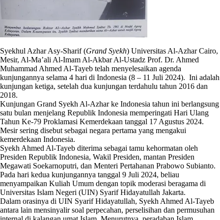
Syekhul Azhar Asy-Sharif (
Grand Syekh
) Universitas Al-Azhar Cairo,
Mesir, Al-Ma’ali Al-Imam Al-Akbar Al-Ustadz Prof. Dr. Ahmed
Muhammad Ahmed Al-Tayeb telah menyelesaikan agenda
kunjungannya selama 4 hari di Indonesia (8 – 11 Juli 2024). Ini adalah
kunjungan ketiga, setelah dua kunjungan terdahulu tahun 2016 dan
2018.
Kunjungan Grand Syekh Al-Azhar ke Indonesia tahun ini berlangsung
satu bulan menjelang Republik Indonesia memperingati Hari Ulang
Tahun Ke-79 Proklamasi Kemerdekaan tanggal 17 Agustus 2024.
Mesir sering disebut sebagai negara pertama yang mengakui
kemerdekaan Indonesia.
Syekh Ahmed Al-Tayeb diterima sebagai tamu kehormatan oleh
Presiden Republik Indonesia, Wakil Presiden, mantan Presiden
Megawati Soekarnoputri, dan Menteri Pertahanan Prabowo Subianto.
Pada hari kedua kunjungannya tanggal 9 Juli 2024, beliau
menyampaikan Kuliah Umum dengan topik moderasi beragama di
Universitas Islam Negeri (UIN) Syarif Hidayatullah Jakarta.
Dalam orasinya di UIN Syarif Hidayatullah, Syekh Ahmed Al-Tayeb
antara lain mensinyalir soal perpecahan, perselisihan dan permusuhan
internal di kalangan umat Islam. Menurutnya, peradaban Islam