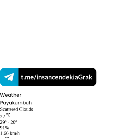
Weather
Payakumbuh
Scattered Clouds
℃
22
29º - 20º
91%
1.66 km/h