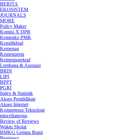
BERITA
EKOSISTEM
JOURNALS
MORE
Policy Maker
Komisi X DPR
Kemenko PMK
Kemdikbud
Kemenag
Kemenperin
Kemenparekraf
Lembaga & Asosiasi
BRIN
LIPI
BPPT
PGRI
Index & Statistik
Akses Pendidikan
Akses Internet
Kompetensi Teknologi
miscellaneous
Review of Reviews
Waktu Sholat
BMKG Gempa Bumi
Beasiswa