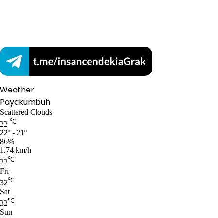
Weather
Payakumbuh
Scattered Clouds
℃
22
22º - 21º
86%
1.74 km/h
℃
22
Fri
℃
32
Sat
℃
32
Sun