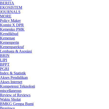
BERITA
EKOSISTEM
JOURNALS
MORE
Policy Maker
Komisi X DPR
Kemenko PMK
Kemdikbud
Kemenag
Kemenperin
Kemenparekraf
Lembaga & Asosiasi
BRIN
LIPI
BPPT
PGRI
Index & Statistik
Akses Pendidikan
Akses Internet
Kompetensi Teknologi
miscellaneous
Review of Reviews
Waktu Sholat
BMKG Gempa Bumi
Beasiswa