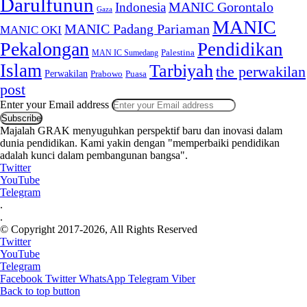
Darulfunun
Indonesia
MANIC Gorontalo
Gaza
MANIC
MANIC Padang Pariaman
MANIC OKI
Pekalongan
Pendidikan
MAN IC Sumedang
Palestina
Islam
Tarbiyah
the perwakilan
Perwakilan
Puasa
Prabowo
post
Enter your Email address
Majalah GRAK menyuguhkan perspektif baru dan inovasi dalam
dunia pendidikan. Kami yakin dengan "memperbaiki pendidikan
adalah kunci dalam pembangunan bangsa".
Twitter
YouTube
Telegram
.
.
© Copyright 2017-2026, All Rights Reserved
Twitter
YouTube
Telegram
Facebook
Twitter
WhatsApp
Telegram
Viber
Back to top button