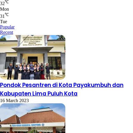
℃
32
Mon
℃
31
Tue
Popular
Recent
Pondok Pesantren di Kota Payakumbuh dan
Kabupaten Lima Puluh Kota
16 March 2023