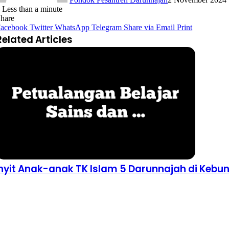
2
Less than a minute
hare
acebook
Twitter
WhatsApp
Telegram
Share via Email
Print
Related Articles
nyit Anak-anak TK Islam 5 Darunnajah di Kebu