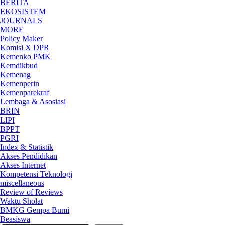
BERITA
EKOSISTEM
JOURNALS
MORE
Policy Maker
Komisi X DPR
Kemenko PMK
Kemdikbud
Kemenag
Kemenperin
Kemenparekraf
Lembaga & Asosiasi
BRIN
LIPI
BPPT
PGRI
Index & Statistik
Akses Pendidikan
Akses Internet
Kompetensi Teknologi
miscellaneous
Review of Reviews
Waktu Sholat
BMKG Gempa Bumi
Beasiswa