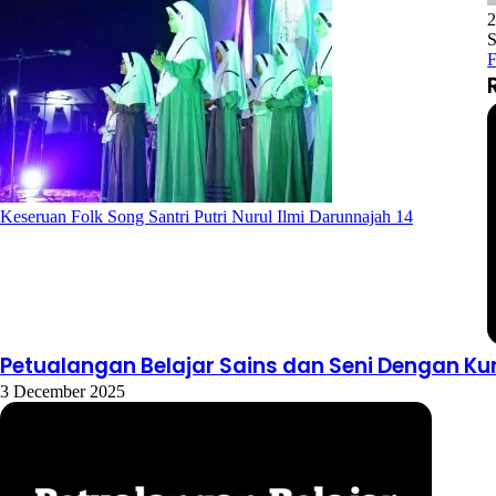
S
F
Keseruan Folk Song Santri Putri Nurul Ilmi Darunnajah 14
Petualangan Belajar Sains dan Seni Dengan Ku
3 December 2025