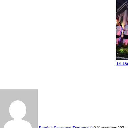
1st D
Pondok Pesantren Darunnajah
2 November 2024