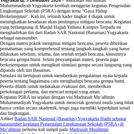
Yogyakarta, 5 Desember 2024
– Madrasah Mu’allimin
Muhammadiyah Yogyakarta kembali menggelar kegiatan Pengenalan
Lingkungan Sekolah (P5RA) dengan tema “Gaya Hidup
Berkelanjutan”. Kali ini, seluruh kader tingkat 4 diajak untuk
meningkatkan kesadaran akan pentingnya mitigasi bencana. Kegiatan
yang berlangsung di Masjid Hajjah Yuliana Kampus Terpadu ini
menghadirkan tim dari Badan SAR Nasional (Basarnas) Yogyakarta
sebagai narasumber.
Dengan materi pokok mengenai mitigasi bencana, peserta diberikan
pemahaman yang komprehensif tentang langkah-langkah yang harus
dilakukan sebelum, selama, dan setelah terjadi bencana, khususnya
bencana gempa bumi. Selain penyampaian materi, peserta juga
berkesempatan untuk mengikuti simulasi gempa secara langsung yang
dipandu oleh tim Basarnas.
Simulasi ini bertujuan untuk memberikan pengalaman nyata kepada
peserta tentang bagaimana cara menghadapi bencana gempa bumi.
Peserta dilatih untuk melakukan evakuasi diri, memberikan
pertolongan pertama, dan mencari tempat yang aman.
Kegiatan P5RA ini sejalan dengan visi Madrasah Mu’allimin
Muhammadiyah Yogyakarta untuk mencetak generasi muda yang tidak
hanya cerdas secara akademik, tetapi juga memiliki kepedulian sosial
dan lingkungan.
Artikel
Badan SAR Nasional (Basarnas) Yogyakarta Hadir sebagai
narasumber kegiatan Pengenalan Lingkungan Sekolah (P5RA) di
Mu’allimin
pertama kali tampil pada
Madrasah Muallimin