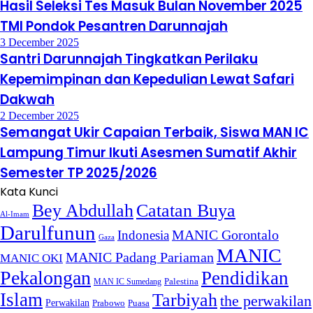
Hasil Seleksi Tes Masuk Bulan November 2025
TMI Pondok Pesantren Darunnajah
3 December 2025
Santri Darunnajah Tingkatkan Perilaku
Kepemimpinan dan Kepedulian Lewat Safari
Dakwah
2 December 2025
Semangat Ukir Capaian Terbaik, Siswa MAN IC
Lampung Timur Ikuti Asesmen Sumatif Akhir
Semester TP 2025/2026
Kata Kunci
Bey Abdullah
Catatan Buya
Al-Imam
Darulfunun
Indonesia
MANIC Gorontalo
Gaza
MANIC
MANIC Padang Pariaman
MANIC OKI
Pekalongan
Pendidikan
MAN IC Sumedang
Palestina
Islam
Tarbiyah
the perwakilan
Perwakilan
Puasa
Prabowo