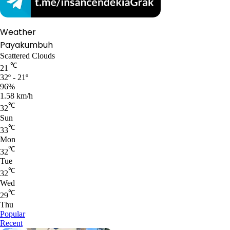
Weather
Payakumbuh
Scattered Clouds
℃
21
32º - 21º
96%
1.58 km/h
℃
32
Sun
℃
33
Mon
℃
32
Tue
℃
32
Wed
℃
29
Thu
Popular
Recent