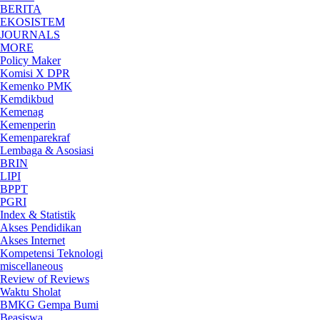
BERITA
EKOSISTEM
JOURNALS
MORE
Policy Maker
Komisi X DPR
Kemenko PMK
Kemdikbud
Kemenag
Kemenperin
Kemenparekraf
Lembaga & Asosiasi
BRIN
LIPI
BPPT
PGRI
Index & Statistik
Akses Pendidikan
Akses Internet
Kompetensi Teknologi
miscellaneous
Review of Reviews
Waktu Sholat
BMKG Gempa Bumi
Beasiswa