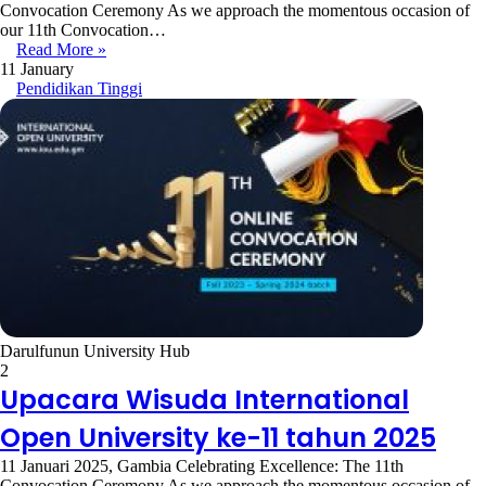
Convocation Ceremony As we approach the momentous occasion of
our 11th Convocation…
Read More »
11 January
Pendidikan Tinggi
Darulfunun University Hub
2
Upacara Wisuda International
Open University ke-11 tahun 2025
11 Januari 2025, Gambia Celebrating Excellence: The 11th
Convocation Ceremony As we approach the momentous occasion of