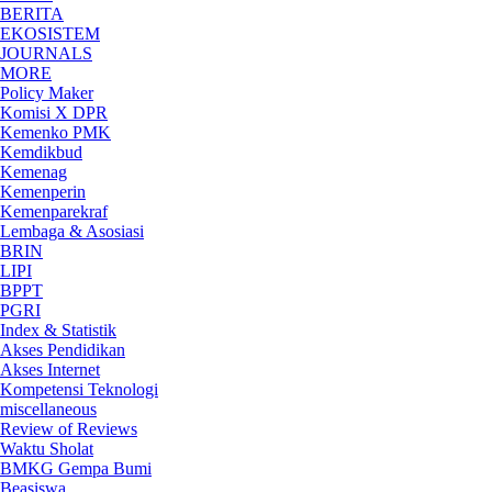
BERITA
EKOSISTEM
JOURNALS
MORE
Policy Maker
Komisi X DPR
Kemenko PMK
Kemdikbud
Kemenag
Kemenperin
Kemenparekraf
Lembaga & Asosiasi
BRIN
LIPI
BPPT
PGRI
Index & Statistik
Akses Pendidikan
Akses Internet
Kompetensi Teknologi
miscellaneous
Review of Reviews
Waktu Sholat
BMKG Gempa Bumi
Beasiswa