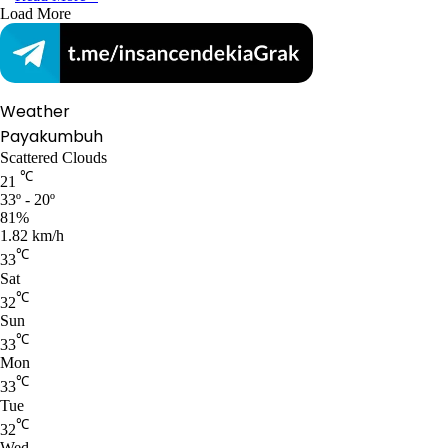
Load More
Weather
Payakumbuh
Scattered Clouds
℃
21
33º - 20º
81%
1.82 km/h
℃
33
Sat
℃
32
Sun
℃
33
Mon
℃
33
Tue
℃
32
Wed