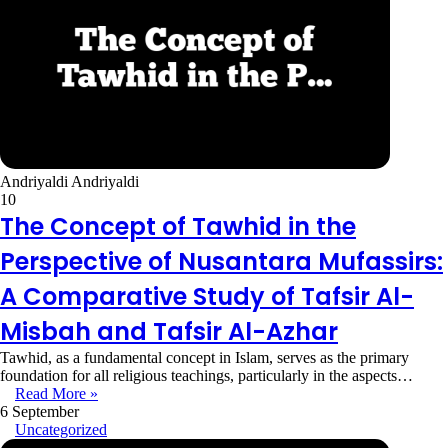
Andriyaldi Andriyaldi
10
The Concept of Tawhid in the
Perspective of Nusantara Mufassirs:
A Comparative Study of Tafsir Al-
Misbah and Tafsir Al-Azhar
Tawhid, as a fundamental concept in Islam, serves as the primary
foundation for all religious teachings, particularly in the aspects…
Read More »
6 September
Uncategorized