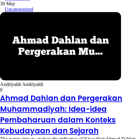
30 May
Uncategorized
Andriyaldi Andriyaldi
0
Ahmad Dahlan dan Pergerakan
Muhammadiyah: Idea-idea
Pembaharuan dalam Konteks
Kebudayaan dan Sejarah
The paper aims to analyze the influence of Kiyai Haji Ahmad Dahlan