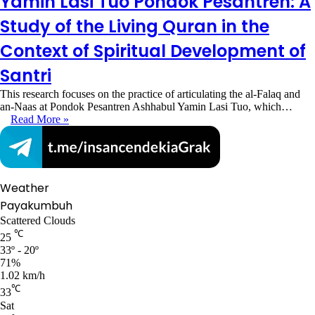
Yamin Lasi Tuo Pondok Pesantren: A
Study of the Living Quran in the
Context of Spiritual Development of
Santri
This research focuses on the practice of articulating the al-Falaq and
an-Naas at Pondok Pesantren Ashhabul Yamin Lasi Tuo, which…
Read More »
Weather
Payakumbuh
Scattered Clouds
℃
25
33º - 20º
71%
1.02 km/h
℃
33
Sat