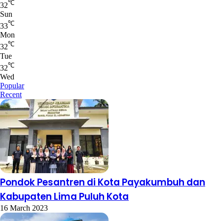
℃
32
Sun
℃
33
Mon
℃
32
Tue
℃
32
Wed
Popular
Recent
Pondok Pesantren di Kota Payakumbuh dan
Kabupaten Lima Puluh Kota
16 March 2023