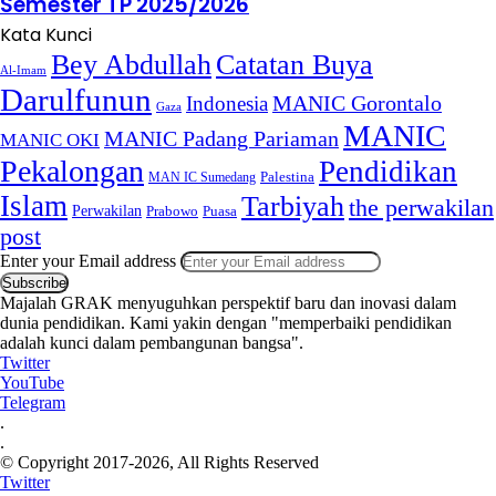
Semester TP 2025/2026
Kata Kunci
Bey Abdullah
Catatan Buya
Al-Imam
Darulfunun
Indonesia
MANIC Gorontalo
Gaza
MANIC
MANIC Padang Pariaman
MANIC OKI
Pekalongan
Pendidikan
MAN IC Sumedang
Palestina
Islam
Tarbiyah
the perwakilan
Perwakilan
Puasa
Prabowo
post
Enter your Email address
Majalah GRAK menyuguhkan perspektif baru dan inovasi dalam
dunia pendidikan. Kami yakin dengan "memperbaiki pendidikan
adalah kunci dalam pembangunan bangsa".
Twitter
YouTube
Telegram
.
.
© Copyright 2017-2026, All Rights Reserved
Twitter