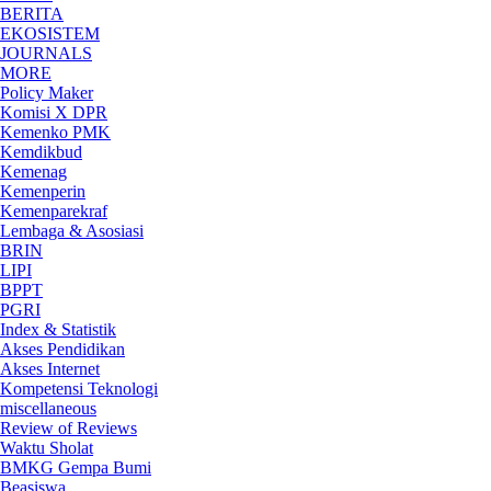
BERITA
EKOSISTEM
JOURNALS
MORE
Policy Maker
Komisi X DPR
Kemenko PMK
Kemdikbud
Kemenag
Kemenperin
Kemenparekraf
Lembaga & Asosiasi
BRIN
LIPI
BPPT
PGRI
Index & Statistik
Akses Pendidikan
Akses Internet
Kompetensi Teknologi
miscellaneous
Review of Reviews
Waktu Sholat
BMKG Gempa Bumi
Beasiswa