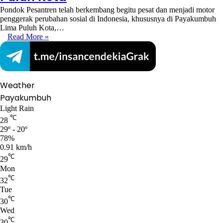
Pondok Pesantren telah berkembang begitu pesat dan menjadi motor
penggerak perubahan sosial di Indonesia, khususnya di Payakumbuh
Lima Puluh Kota,…
Read More »
Weather
Payakumbuh
Light Rain
℃
28
29º - 20º
78%
0.91 km/h
℃
29
Mon
℃
32
Tue
℃
30
Wed
℃
30