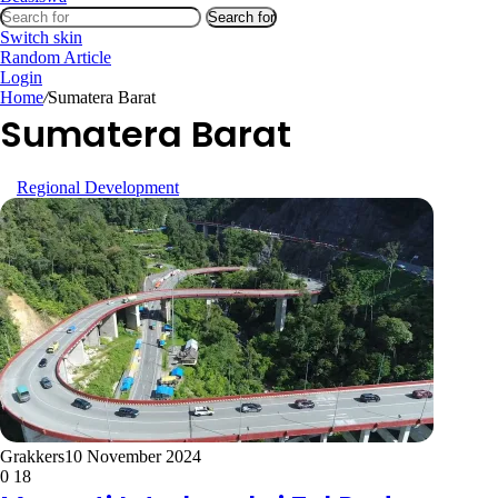
Search for
Switch skin
Random Article
Login
Home
/
Sumatera Barat
Sumatera Barat
Regional Development
Grakkers
10 November 2024
0
18