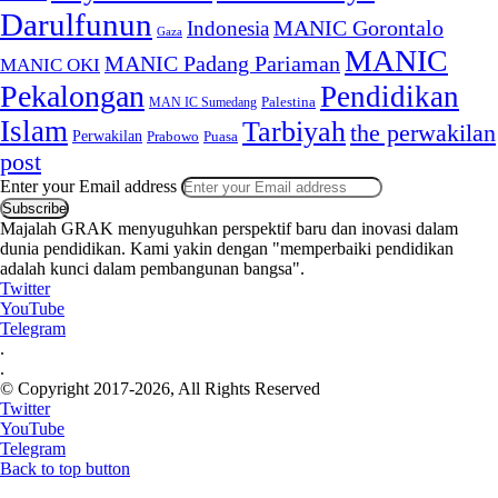
Darulfunun
Indonesia
MANIC Gorontalo
Gaza
MANIC
MANIC Padang Pariaman
MANIC OKI
Pekalongan
Pendidikan
MAN IC Sumedang
Palestina
Islam
Tarbiyah
the perwakilan
Perwakilan
Puasa
Prabowo
post
Enter your Email address
Majalah GRAK menyuguhkan perspektif baru dan inovasi dalam
dunia pendidikan. Kami yakin dengan "memperbaiki pendidikan
adalah kunci dalam pembangunan bangsa".
Twitter
YouTube
Telegram
.
.
© Copyright 2017-2026, All Rights Reserved
Twitter
YouTube
Telegram
Back to top button