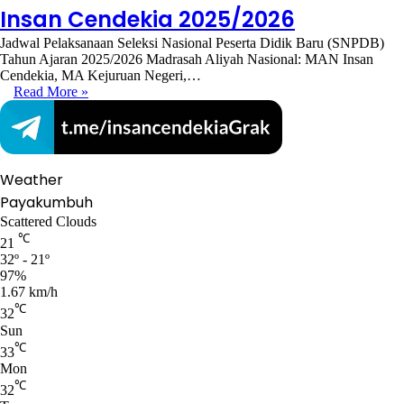
Insan Cendekia 2025/2026
Jadwal Pelaksanaan Seleksi Nasional Peserta Didik Baru (SNPDB)
Tahun Ajaran 2025/2026 Madrasah Aliyah Nasional: MAN Insan
Cendekia, MA Kejuruan Negeri,…
Read More »
Weather
Payakumbuh
Scattered Clouds
℃
21
32º - 21º
97%
1.67 km/h
℃
32
Sun
℃
33
Mon
℃
32