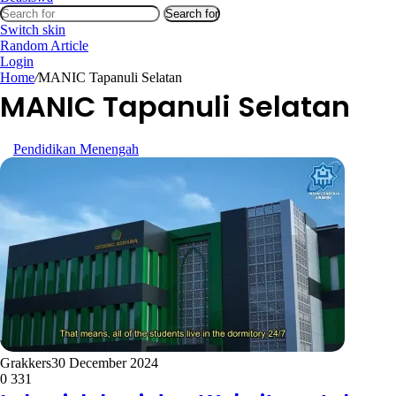
Search for
Switch skin
Random Article
Login
Home
/
MANIC Tapanuli Selatan
MANIC Tapanuli Selatan
Pendidikan Menengah
Grakkers
30 December 2024
0
331