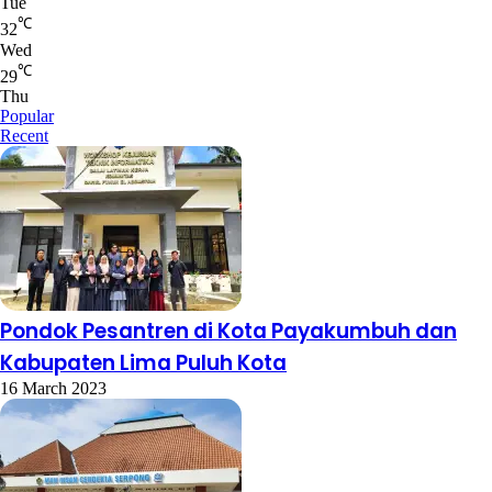
Tue
℃
32
Wed
℃
29
Thu
Popular
Recent
Pondok Pesantren di Kota Payakumbuh dan
Kabupaten Lima Puluh Kota
16 March 2023