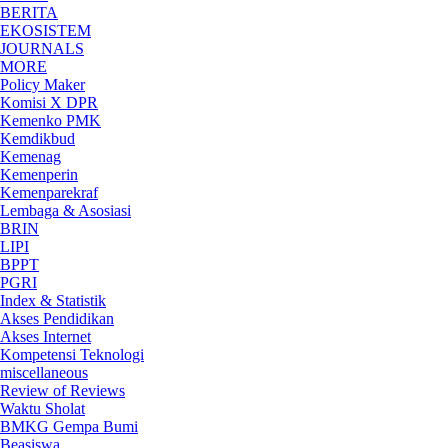
BERITA
EKOSISTEM
JOURNALS
MORE
Policy Maker
Komisi X DPR
Kemenko PMK
Kemdikbud
Kemenag
Kemenperin
Kemenparekraf
Lembaga & Asosiasi
BRIN
LIPI
BPPT
PGRI
Index & Statistik
Akses Pendidikan
Akses Internet
Kompetensi Teknologi
miscellaneous
Review of Reviews
Waktu Sholat
BMKG Gempa Bumi
Beasiswa