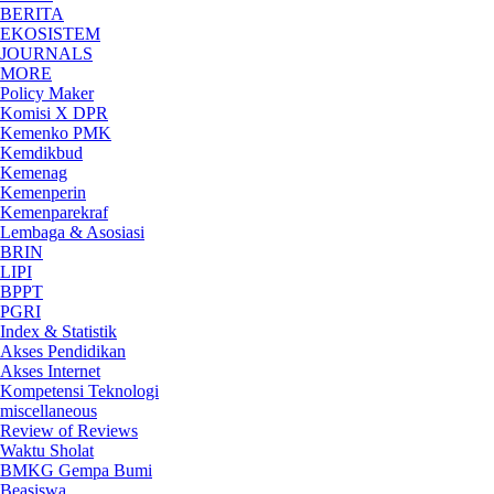
BERITA
EKOSISTEM
JOURNALS
MORE
Policy Maker
Komisi X DPR
Kemenko PMK
Kemdikbud
Kemenag
Kemenperin
Kemenparekraf
Lembaga & Asosiasi
BRIN
LIPI
BPPT
PGRI
Index & Statistik
Akses Pendidikan
Akses Internet
Kompetensi Teknologi
miscellaneous
Review of Reviews
Waktu Sholat
BMKG Gempa Bumi
Beasiswa