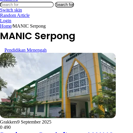
Search for
Switch skin
Random Article
Login
Home
/
MANIC Serpong
MANIC Serpong
Pendidikan Menengah
Grakkers
9 September 2025
0
490