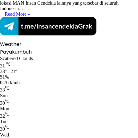
lokasi MAN Insan Cendekia lainnya yang tersebar di seluruh
Indonesia.…
Read More »
Weather
Payakumbuh
Scattered Clouds
℃
31
33º - 21º
51%
0.76 km/h
℃
33
Sun
℃
30
Mon
℃
32
Tue
℃
30
Wed