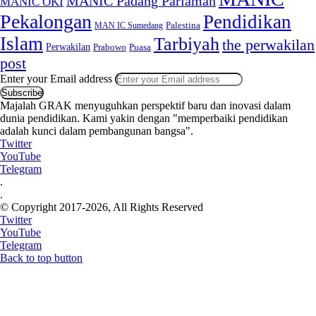
MANIC Padang Pariaman
MANIC OKI
Pekalongan
Pendidikan
MAN IC Sumedang
Palestina
Islam
Tarbiyah
the perwakilan
Perwakilan
Puasa
Prabowo
post
Enter your Email address
Majalah GRAK menyuguhkan perspektif baru dan inovasi dalam
dunia pendidikan. Kami yakin dengan "memperbaiki pendidikan
adalah kunci dalam pembangunan bangsa".
Twitter
YouTube
Telegram
.
.
© Copyright 2017-2026, All Rights Reserved
Twitter
YouTube
Telegram
Back to top button