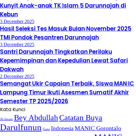
Petualangan Belajar Sains dan Seni Dengan
Kunyit Anak-anak TK Islam 5 Darunnajah di
Kebun
3 December 2025
Hasil Seleksi Tes Masuk Bulan November 2025
TMI Pondok Pesantren Darunnajah
3 December 2025
Santri Darunnajah Tingkatkan Perilaku
Kepemimpinan dan Kepedulian Lewat Safari
Dakwah
2 December 2025
Semangat Ukir Capaian Terbaik, Siswa MAN IC
Lampung Timur Ikuti Asesmen Sumatif Akhir
Semester TP 2025/2026
Kata Kunci
Bey Abdullah
Catatan Buya
Al-Imam
Darulfunun
Indonesia
MANIC Gorontalo
Gaza