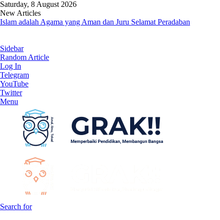
Saturday, 8 August 2026
New Articles
Menkeu Purbaya dan Hukum Kirchhoff: Saat Prinsip Dasar Fisika
Dipakai dalam Ekonomi
Sidebar
Random Article
Log In
Telegram
YouTube
Twitter
Menu
Search for