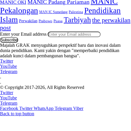
MANIC
MANIC Padang Pariaman
MANIC OKI
Pekalongan
Pendidikan
MAN IC Sumedang
Palestina
Islam
Tarbiyah
the perwakilan
Perwakilan
Puasa
Prabowo
post
Enter your Email address
Majalah GRAK menyuguhkan perspektif baru dan inovasi dalam
dunia pendidikan. Kami yakin dengan "memperbaiki pendidikan
adalah kunci dalam pembangunan bangsa".
Twitter
YouTube
Telegram
.
.
© Copyright 2017-2026, All Rights Reserved
Twitter
YouTube
Telegram
Facebook
Twitter
WhatsApp
Telegram
Viber
Back to top button