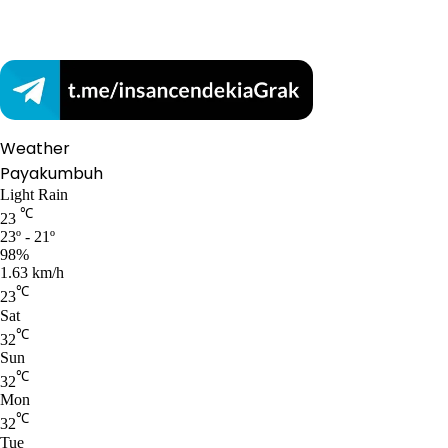
Weather
Payakumbuh
Light Rain
℃
23
23º - 21º
98%
1.63 km/h
℃
23
Sat
℃
32
Sun
℃
32
Mon
℃
32