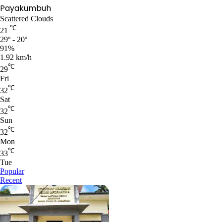
Payakumbuh
Scattered Clouds
℃
21
29º - 20º
91%
1.92 km/h
℃
29
Fri
℃
32
Sat
℃
32
Sun
℃
32
Mon
℃
33
Tue
Popular
Recent