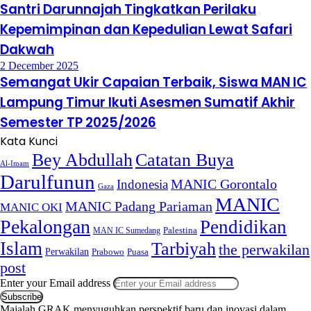
Santri Darunnajah Tingkatkan Perilaku
Kepemimpinan dan Kepedulian Lewat Safari
Dakwah
2 December 2025
Semangat Ukir Capaian Terbaik, Siswa MAN IC
Lampung Timur Ikuti Asesmen Sumatif Akhir
Semester TP 2025/2026
Kata Kunci
Bey Abdullah
Catatan Buya
Al-Imam
Darulfunun
Indonesia
MANIC Gorontalo
Gaza
MANIC
MANIC Padang Pariaman
MANIC OKI
Pekalongan
Pendidikan
MAN IC Sumedang
Palestina
Islam
Tarbiyah
the perwakilan
Perwakilan
Puasa
Prabowo
post
Enter your Email address
Majalah GRAK menyuguhkan perspektif baru dan inovasi dalam