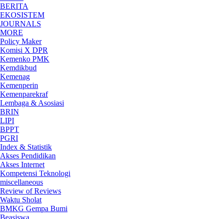
BERITA
EKOSISTEM
JOURNALS
MORE
Policy Maker
Komisi X DPR
Kemenko PMK
Kemdikbud
Kemenag
Kemenperin
Kemenparekraf
Lembaga & Asosiasi
BRIN
LIPI
BPPT
PGRI
Index & Statistik
Akses Pendidikan
Akses Internet
Kompetensi Teknologi
miscellaneous
Review of Reviews
Waktu Sholat
BMKG Gempa Bumi
Beasiswa