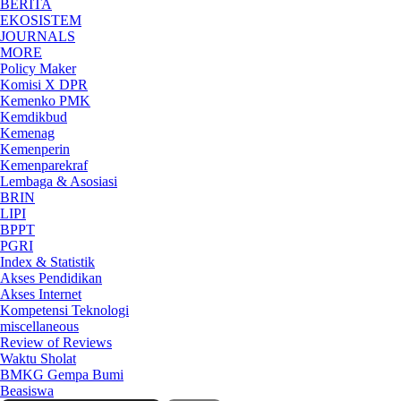
BERITA
EKOSISTEM
JOURNALS
MORE
Policy Maker
Komisi X DPR
Kemenko PMK
Kemdikbud
Kemenag
Kemenperin
Kemenparekraf
Lembaga & Asosiasi
BRIN
LIPI
BPPT
PGRI
Index & Statistik
Akses Pendidikan
Akses Internet
Kompetensi Teknologi
miscellaneous
Review of Reviews
Waktu Sholat
BMKG Gempa Bumi
Beasiswa