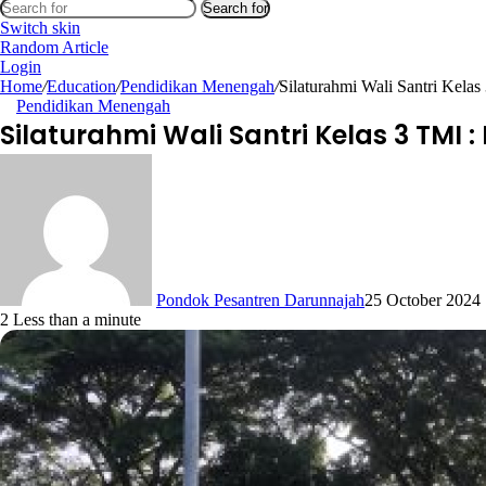
Search for
Switch skin
Random Article
Login
Home
/
Education
/
Pendidikan Menengah
/
Silaturahmi Wali Santri Kela
Pendidikan Menengah
Silaturahmi Wali Santri Kelas 3 TMI
Pondok Pesantren Darunnajah
25 October 2024
2
Less than a minute