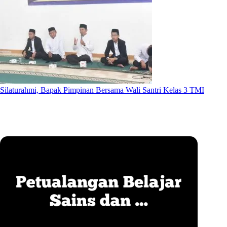
Silaturahmi, Bapak Pimpinan Bersama Wali Santri Kelas 3 TMI