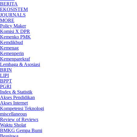
BERITA
EKOSISTEM
JOURNALS
MORE
Policy Maker
Komisi X DPR
Kemenko PMK
Kemdikbud
Kemenag
Kemenperin
Kemenparekraf
Lembaga & Asosiasi
BRIN
LIPI
BPPT
PGRI
Index & Statistik
Akses Pendidikan
Akses Internet
Kompetensi Teknologi
miscellaneous
Review of Reviews
Waktu Sholat
BMKG Gempa Bumi
Beasiswa