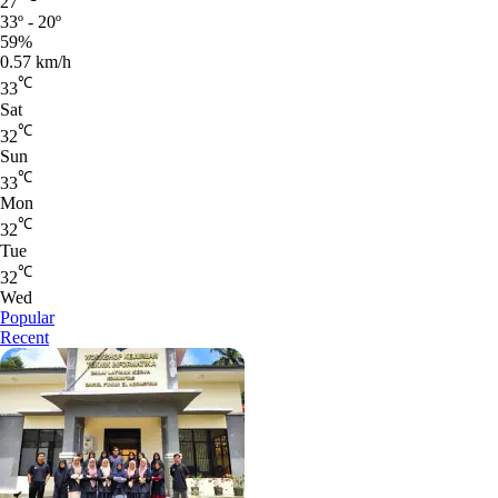
27
33º - 20º
59%
0.57 km/h
℃
33
Sat
℃
32
Sun
℃
33
Mon
℃
32
Tue
℃
32
Wed
Popular
Recent