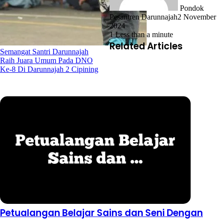
Pondok
Pesantren Darunnajah
2 November
2024
1
Less than a minute
Related Articles
Semangat Santri Darunnajah
Raih Juara Umum Pada DNO
Ke-8 Di Darunnajah 2 Cipining
Petualangan Belajar Sains dan Seni Dengan