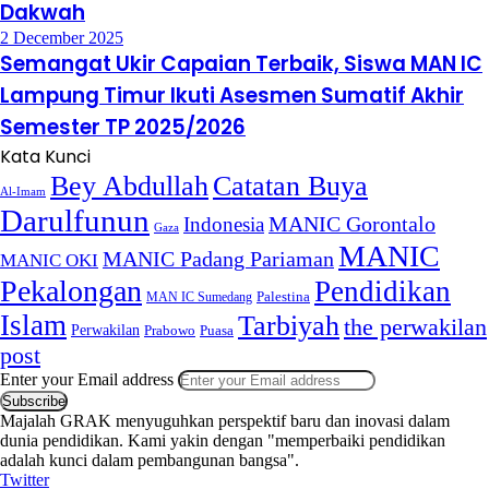
Dakwah
2 December 2025
Semangat Ukir Capaian Terbaik, Siswa MAN IC
Lampung Timur Ikuti Asesmen Sumatif Akhir
Semester TP 2025/2026
Kata Kunci
Bey Abdullah
Catatan Buya
Al-Imam
Darulfunun
Indonesia
MANIC Gorontalo
Gaza
MANIC
MANIC Padang Pariaman
MANIC OKI
Pekalongan
Pendidikan
MAN IC Sumedang
Palestina
Islam
Tarbiyah
the perwakilan
Perwakilan
Puasa
Prabowo
post
Enter your Email address
Majalah GRAK menyuguhkan perspektif baru dan inovasi dalam
dunia pendidikan. Kami yakin dengan "memperbaiki pendidikan
adalah kunci dalam pembangunan bangsa".
Twitter