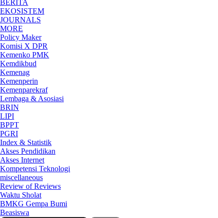
BERITA
EKOSISTEM
JOURNALS
MORE
Policy Maker
Komisi X DPR
Kemenko PMK
Kemdikbud
Kemenag
Kemenperin
Kemenparekraf
Lembaga & Asosiasi
BRIN
LIPI
BPPT
PGRI
Index & Statistik
Akses Pendidikan
Akses Internet
Kompetensi Teknologi
miscellaneous
Review of Reviews
Waktu Sholat
BMKG Gempa Bumi
Beasiswa