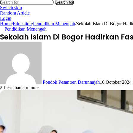
Search for
Switch skin
Random Article
Login
Home
/
Education
/
Pendidikan Menengah
/
Sekolah Islam Di Bogor Hadirk
Pendidikan Menengah
Sekolah Islam Di Bogor Hadirkan Fasi
Pondok Pesantren Darunnajah
10 October 2024
2
Less than a minute