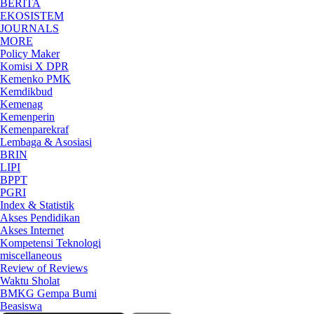
BERITA
EKOSISTEM
JOURNALS
MORE
Policy Maker
Komisi X DPR
Kemenko PMK
Kemdikbud
Kemenag
Kemenperin
Kemenparekraf
Lembaga & Asosiasi
BRIN
LIPI
BPPT
PGRI
Index & Statistik
Akses Pendidikan
Akses Internet
Kompetensi Teknologi
miscellaneous
Review of Reviews
Waktu Sholat
BMKG Gempa Bumi
Beasiswa