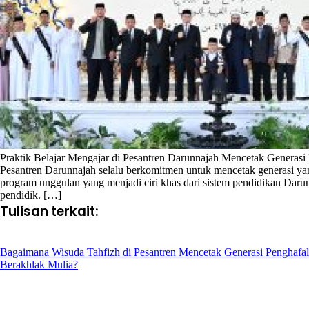
Praktik Belajar Mengajar di Pesantren Darunnajah Mencetak Generasi
Pesantren Darunnajah selalu berkomitmen untuk mencetak generasi yang
program unggulan yang menjadi ciri khas dari sistem pendidikan Darun
pendidik. […]
Tulisan terkait:
Bagaimana Wisuda Tahfizh di Pesantren Mencetak Generasi Penghafa
Berakhlak Mulia?