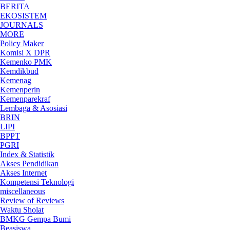
BERITA
EKOSISTEM
JOURNALS
MORE
Policy Maker
Komisi X DPR
Kemenko PMK
Kemdikbud
Kemenag
Kemenperin
Kemenparekraf
Lembaga & Asosiasi
BRIN
LIPI
BPPT
PGRI
Index & Statistik
Akses Pendidikan
Akses Internet
Kompetensi Teknologi
miscellaneous
Review of Reviews
Waktu Sholat
BMKG Gempa Bumi
Beasiswa