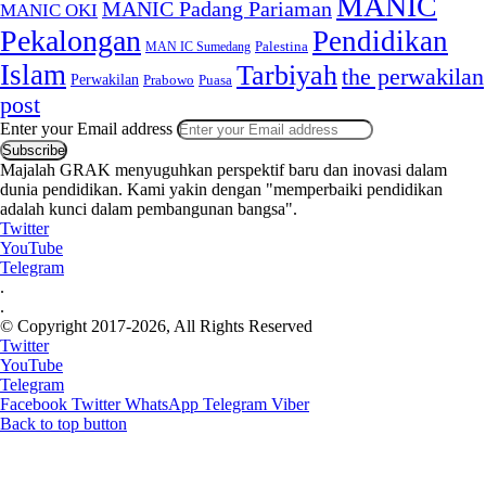
MANIC
MANIC Padang Pariaman
MANIC OKI
Pekalongan
Pendidikan
MAN IC Sumedang
Palestina
Islam
Tarbiyah
the perwakilan
Perwakilan
Puasa
Prabowo
post
Enter your Email address
Majalah GRAK menyuguhkan perspektif baru dan inovasi dalam
dunia pendidikan. Kami yakin dengan "memperbaiki pendidikan
adalah kunci dalam pembangunan bangsa".
Twitter
YouTube
Telegram
.
.
© Copyright 2017-2026, All Rights Reserved
Twitter
YouTube
Telegram
Facebook
Twitter
WhatsApp
Telegram
Viber
Back to top button