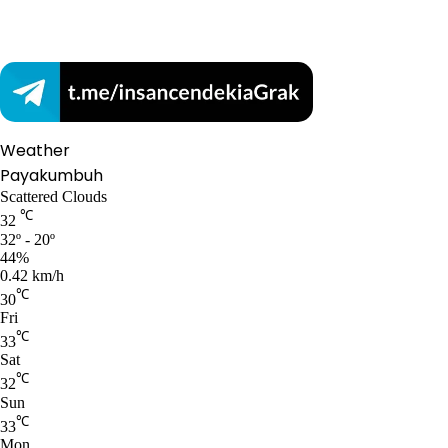
Weather
Payakumbuh
Scattered Clouds
℃
32
32º - 20º
44%
0.42 km/h
℃
30
Fri
℃
33
Sat
℃
32
Sun
℃
33
Mon