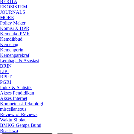
BERITA
EKOSISTEM
JOURNALS
MORE
Policy Maker
Komisi X DPR
Kemenko PMK
Kemdikbud
Kemenag
Kemenperin
Kemenparekraf
Lembaga & Asosiasi
BRIN
LIPI
BPPT
PGRI
Index & Statistik
Akses Pendidikan
Akses Internet
Kompetensi Teknologi
miscellaneous
Review of Reviews
Waktu Sholat
BMKG Gempa Bumi
Beasiswa