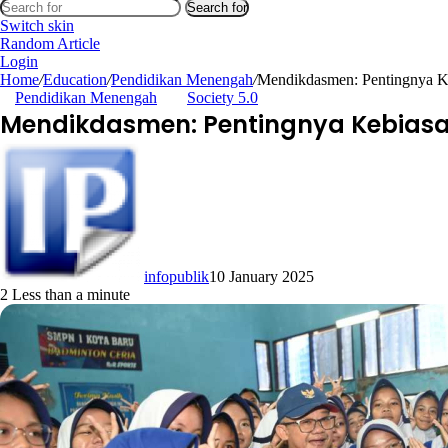
Search for
Switch skin
Random Article
Login
Home
/
Education
/
Pendidikan Menengah
/
Mendikdasmen: Pentingnya Ke
Pendidikan Menengah
Society 5.0
Mendikdasmen: Pentingnya Kebiasa
infopublik
10 January 2025
2
Less than a minute