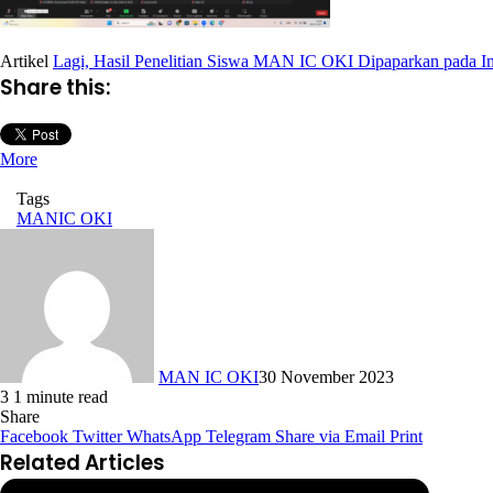
Artikel
Lagi, Hasil Penelitian Siswa MAN IC OKI Dipaparkan pada In
Share this:
More
Tags
MANIC OKI
MAN IC OKI
30 November 2023
3
1 minute read
Share
Facebook
Twitter
WhatsApp
Telegram
Share via Email
Print
Related Articles