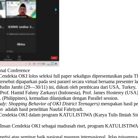
onal Conference
ndekia OKI lolos seleksi full paper sekaligus dipresentasikan pada Th
tersebut dipaparkan pada sesi pararel secara virtual bersama presenter l
din Jambi (29—30/11) ini, diikuti oleh pembicara dari USA, Turkey, P
h Prof. Hamid Fahmy Zarkasyi (Indonesia), Prof. James Hosterey (USA)
(Philippines), kemudian dilanjutkan dengan Parallel session.
tudy: Shopping Behavior of OKI District Teenagers)
merupakan hasil pe
on
adalah hasil penelitian Naufal Fahriyadi.
 Cendekia OKI dalam program KATULISTIWA (Karya Tulis Ilmiah Siswa)
n Cendekia OKI sebagai madrasah riset, program KATULISTIWA menj
tisi atau seminar baik nasional maupun internasional. Jelas tujuannya 