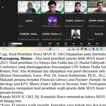
Lagi, Hasil Penelitian Siswa MAN IC OKI Dipaparkan pada Internati
Kayuagung, Humas
—Dua hasil penelitian peserta didik MAN Insan Ce
2023. Hasil penelitian (1) Alinsya dan Fadila dan (2) Naufal Fahriyadi 
Conference yang diselenggarakan Pascasarjana UIN Suthan Thaha Saifu
Rektor, Prof. Abu Rokhmad dan dilanjutkan sesi panel discussion ole
(Brunai Darussalam), Assoc. Prof. Dr. Anwar Radiamoda, Ph.D., Sh.L. 
Makalah pertama berjudul
Financial Literacy and Paylater (Sample S
Ideology and KPU Muara Enim’s Efforts to Increase Voter Participati
Keduanya merupakan hasil penelitian wajib peserta didik MAN Insan
proram tersebut.
Kepala MAN IC OKI, Hj. Komariah Hawa menuturkan bahwa MAN Insa
di bidang riset.
“Kelas XI mereka wajib meneliti, kemudian yang terbaik bisa ikut kompe