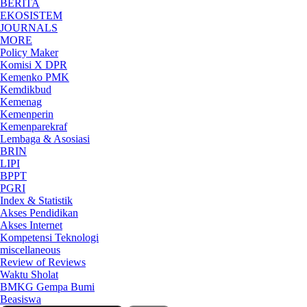
BERITA
EKOSISTEM
JOURNALS
MORE
Policy Maker
Komisi X DPR
Kemenko PMK
Kemdikbud
Kemenag
Kemenperin
Kemenparekraf
Lembaga & Asosiasi
BRIN
LIPI
BPPT
PGRI
Index & Statistik
Akses Pendidikan
Akses Internet
Kompetensi Teknologi
miscellaneous
Review of Reviews
Waktu Sholat
BMKG Gempa Bumi
Beasiswa