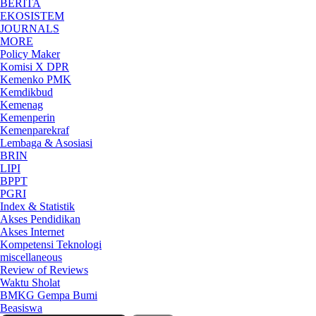
BERITA
EKOSISTEM
JOURNALS
MORE
Policy Maker
Komisi X DPR
Kemenko PMK
Kemdikbud
Kemenag
Kemenperin
Kemenparekraf
Lembaga & Asosiasi
BRIN
LIPI
BPPT
PGRI
Index & Statistik
Akses Pendidikan
Akses Internet
Kompetensi Teknologi
miscellaneous
Review of Reviews
Waktu Sholat
BMKG Gempa Bumi
Beasiswa