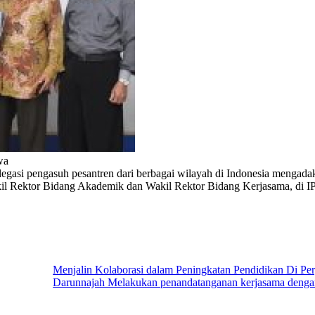
wa
gasi pengasuh pesantren dari berbagai wilayah di Indonesia mengadak
akil Rektor Bidang Akademik dan Wakil Rektor Bidang Kerjasama, di IP
Menjalin Kolaborasi dalam Peningkatan Pendidikan Di Per
Darunnajah Melakukan penandatanganan kerjasama dengan