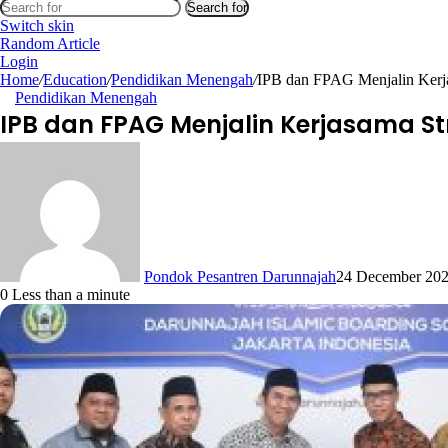
Search for
Switch skin
Random Article
Login
Home
/
Education
/
Pendidikan Menengah
/
IPB dan FPAG Menjalin Kerja
Pendidikan Menengah
IPB dan FPAG Menjalin Kerjasama St
Pondok Pesantren Darunnajah
24 December 20
0
Less than a minute