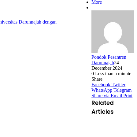
More
niversitas Darunnajah dengan
Pondok Pesantren
Darunnajah
24
December 2024
0
Less than a minute
Share
Facebook
Twitter
WhatsApp
Telegram
Share via Email
Print
Related
Articles