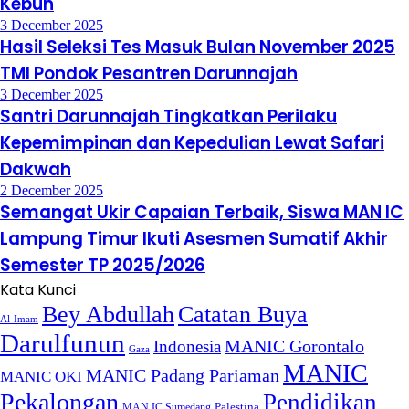
Kebun
3 December 2025
Hasil Seleksi Tes Masuk Bulan November 2025
TMI Pondok Pesantren Darunnajah
3 December 2025
Santri Darunnajah Tingkatkan Perilaku
Kepemimpinan dan Kepedulian Lewat Safari
Dakwah
2 December 2025
Semangat Ukir Capaian Terbaik, Siswa MAN IC
Lampung Timur Ikuti Asesmen Sumatif Akhir
Semester TP 2025/2026
Kata Kunci
Bey Abdullah
Catatan Buya
Al-Imam
Darulfunun
Indonesia
MANIC Gorontalo
Gaza
MANIC
MANIC Padang Pariaman
MANIC OKI
Pekalongan
Pendidikan
MAN IC Sumedang
Palestina