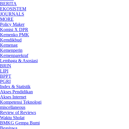
BERITA
EKOSISTEM
JOURNALS
MORE
Policy Maker
Komisi X DPR
Kemenko PMK
Kemdikbud
Kemenag
Kemenperin
Kemenparekraf
Lembaga & Asosiasi
BRIN
LIPI
BPPT
PGRI
Index & Statistik
Akses Pendidikan
Akses Internet
Kompetensi Teknologi
miscellaneous
Review of Reviews
Waktu Sholat
BMKG Gempa Bumi
Beasiswa