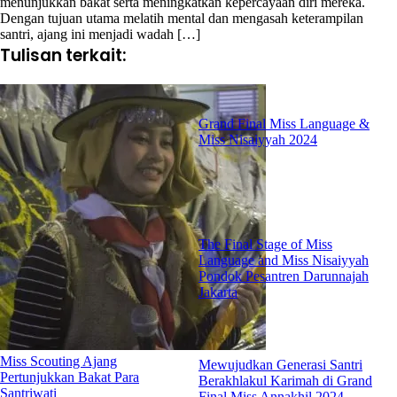
menunjukkan bakat serta meningkatkan kepercayaan diri mereka.
Dengan tujuan utama melatih mental dan mengasah keterampilan
santri, ajang ini menjadi wadah […]
Tulisan terkait:
Grand Final Miss Language &
Miss Nisaiyyah 2024
The Final Stage of Miss
Language and Miss Nisaiyyah
Pondok Pesantren Darunnajah
Jakarta
Miss Scouting Ajang
Mewujudkan Generasi Santri
Pertunjukkan Bakat Para
Berakhlakul Karimah di Grand
Santriwati
Final Miss Annakhil 2024