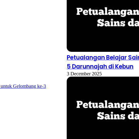
Petualangan Belajar Sai
5 Darunnajah di Kebun
3 December 2025
 untuk Gelombang ke-3