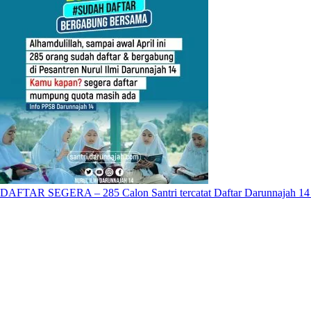
DAFTAR SEGERA – 285 Calon Santri tercatat Daftar Darunnajah 14