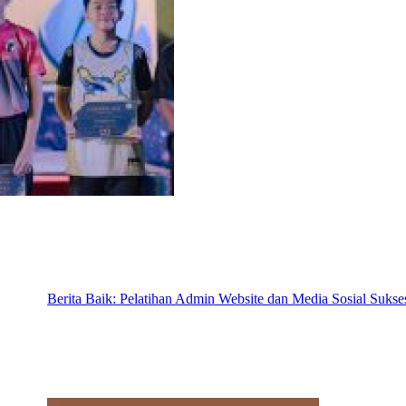
Berita Baik: Pelatihan Admin Website dan Media Sosial Sukse