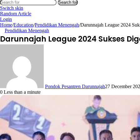
Search for
Switch skin
Random Article
Login
Home
/
Education
/
Pendidikan Menengah
/
Darunnajah League 2024 Suks
Pendidikan Menengah
Darunnajah League 2024 Sukses Dige
Pondok Pesantren Darunnajah
27 December 20
0
Less than a minute