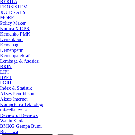
BERITA
EKOSISTEM
JOURNALS
MORE
Policy Maker
Komisi X DPR
Kemenko PMK
Kemdikbud
Kemenag
Kemenperin
Kemenparekraf
Lembaga & Asosiasi
BRIN
LIPI
BPPT
PGRI
Index & Statistik
Akses Pendidikan
Akses Internet
Kompetensi Teknologi
miscellaneous
Review of Reviews
Waktu Sholat
BMKG Gempa Bumi
Beasiswa