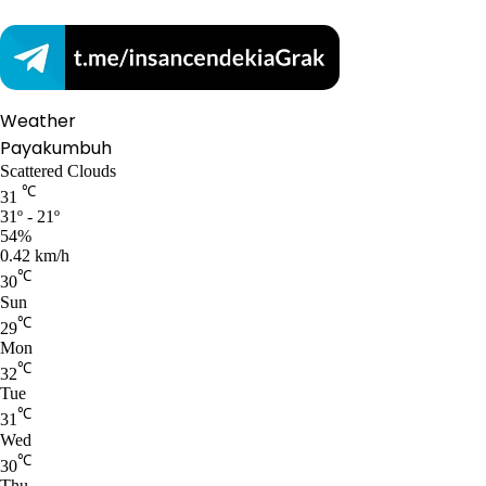
Weather
Payakumbuh
Scattered Clouds
℃
31
31º - 21º
54%
0.42 km/h
℃
30
Sun
℃
29
Mon
℃
32
Tue
℃
31
Wed
℃
30
Thu