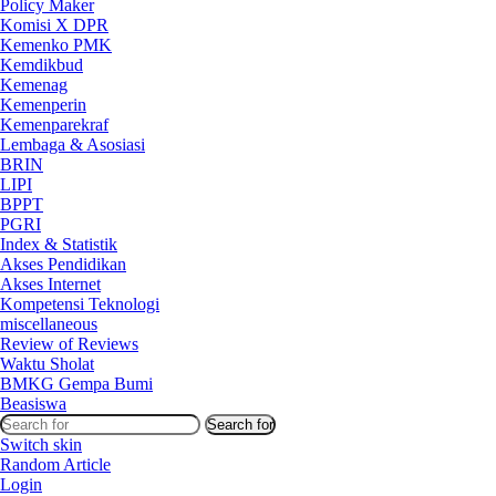
Policy Maker
Komisi X DPR
Kemenko PMK
Kemdikbud
Kemenag
Kemenperin
Kemenparekraf
Lembaga & Asosiasi
BRIN
LIPI
BPPT
PGRI
Index & Statistik
Akses Pendidikan
Akses Internet
Kompetensi Teknologi
miscellaneous
Review of Reviews
Waktu Sholat
BMKG Gempa Bumi
Beasiswa
Search for
Switch skin
Random Article
Login