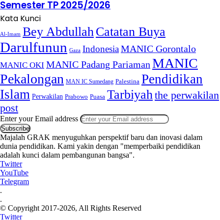
Semester TP 2025/2026
Kata Kunci
Bey Abdullah
Catatan Buya
Al-Imam
Darulfunun
Indonesia
MANIC Gorontalo
Gaza
MANIC
MANIC Padang Pariaman
MANIC OKI
Pekalongan
Pendidikan
MAN IC Sumedang
Palestina
Islam
Tarbiyah
the perwakilan
Perwakilan
Puasa
Prabowo
post
Enter your Email address
Majalah GRAK menyuguhkan perspektif baru dan inovasi dalam
dunia pendidikan. Kami yakin dengan "memperbaiki pendidikan
adalah kunci dalam pembangunan bangsa".
Twitter
YouTube
Telegram
.
.
© Copyright 2017-2026, All Rights Reserved
Twitter