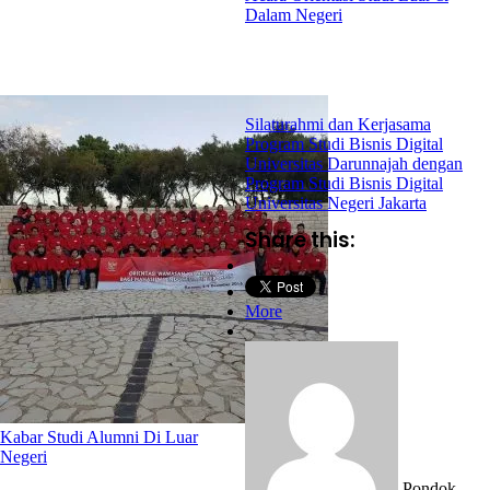
Dalam Negeri
Silaturahmi dan Kerjasama
Program Studi Bisnis Digital
Universitas Darunnajah dengan
Program Studi Bisnis Digital
Universitas Negeri Jakarta
Share this:
More
Kabar Studi Alumni Di Luar
Negeri
Pondok