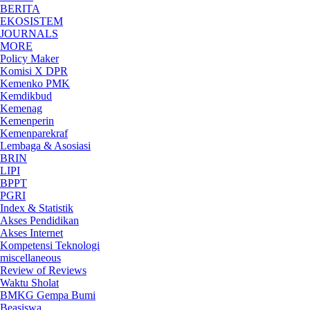
BERITA
EKOSISTEM
JOURNALS
MORE
Policy Maker
Komisi X DPR
Kemenko PMK
Kemdikbud
Kemenag
Kemenperin
Kemenparekraf
Lembaga & Asosiasi
BRIN
LIPI
BPPT
PGRI
Index & Statistik
Akses Pendidikan
Akses Internet
Kompetensi Teknologi
miscellaneous
Review of Reviews
Waktu Sholat
BMKG Gempa Bumi
Beasiswa