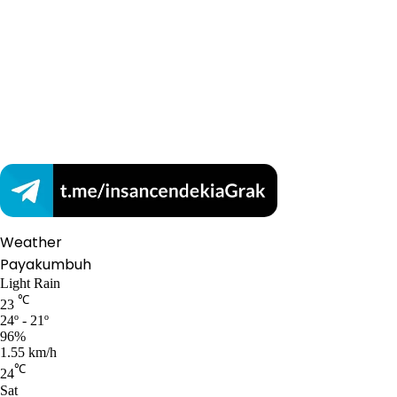
Weather
Payakumbuh
Light Rain
℃
23
24º - 21º
96%
1.55 km/h
℃
24
Sat