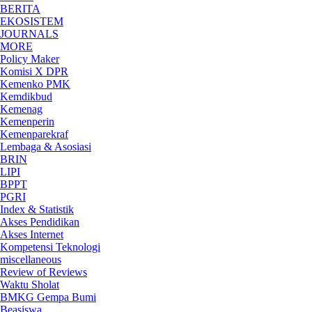
BERITA
EKOSISTEM
JOURNALS
MORE
Policy Maker
Komisi X DPR
Kemenko PMK
Kemdikbud
Kemenag
Kemenperin
Kemenparekraf
Lembaga & Asosiasi
BRIN
LIPI
BPPT
PGRI
Index & Statistik
Akses Pendidikan
Akses Internet
Kompetensi Teknologi
miscellaneous
Review of Reviews
Waktu Sholat
BMKG Gempa Bumi
Beasiswa