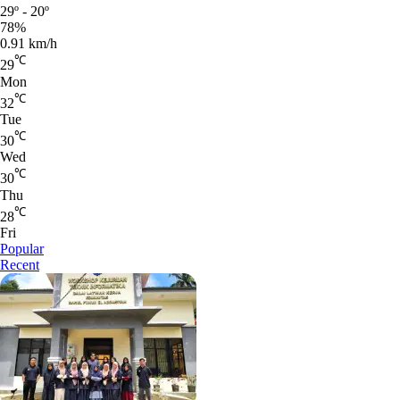
29º - 20º
78%
0.91 km/h
℃
29
Mon
℃
32
Tue
℃
30
Wed
℃
30
Thu
℃
28
Fri
Popular
Recent