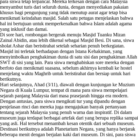
para siswa tetap terpancar. Mereka terkesan dengan cara Malaysia
menyambut turis dari seluruh dunia, dengan menyediakan pakaian
khusus bagi pengunjung yang tidak menutup aurat agar tetap bisa
menikmati keindahan masjid. Salah satu petugas menjelaskan bahwa
hal ini bertujuan untuk memperkenalkan bahwa Islam adalah agama
yang inklusif dan damai.
Di sore hari, rombongan bergerak menuju Masjid Tuanku Mizan
Zainal Abidin, atau lebih dikenal sebagai Masjid Besi. Di sana, siswa
sholat Ashar dan beristirahat setelah seharian penuh berkegiatan.
Masjid ini terletak berhadapan dengan Istana Kehakiman, yang
menyimbolkan penghakiman dunia di satu sisi dan penghakiman Allah
SWT di sisi yang lain. Para siswa menghabiskan sore mereka dengan
berfoto dan menikmati suasana, sebelum akhirnya kembali ke hostel
menjelang waktu Maghrib untuk beristirahat dan bersiap untuk hari
berikutnya.
Hari selanjutnya, Ahad (3/11), diawali dengan kunjungan ke Muzium
Negara di Kuala Lumpur, tempat di mana para siswa mempelajari
sejarah panjang Malaysia dari masa prasejarah hingga era modern.
Dengan antusias, para siswa mengikuti tur yang dipandu dengan
penjelasan rinci dan mereka juga mengajukan banyak pertanyaan
tentang sejarah Malaysia yang penuh warna dan inspiratif. Di dalam
museum juga terdapat berbagai artefak dari yang berupa replika sampai
yang asli. Hal tersebut menambah kesan otentik dari sebuah museum.
Destinasi berikutnya adalah Planetarium Negara, yang hanya berjarak
beberapa menit dengan berjalan kaki dari museum. Di sini, para siswa