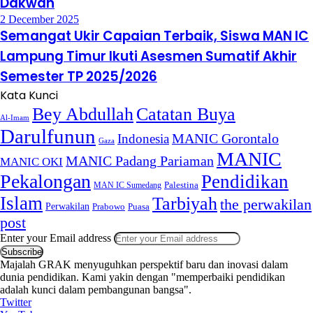
Dakwah
2 December 2025
Semangat Ukir Capaian Terbaik, Siswa MAN IC
Lampung Timur Ikuti Asesmen Sumatif Akhir
Semester TP 2025/2026
Kata Kunci
Bey Abdullah
Catatan Buya
Al-Imam
Darulfunun
Indonesia
MANIC Gorontalo
Gaza
MANIC
MANIC Padang Pariaman
MANIC OKI
Pekalongan
Pendidikan
MAN IC Sumedang
Palestina
Islam
Tarbiyah
the perwakilan
Perwakilan
Puasa
Prabowo
post
Enter your Email address
Majalah GRAK menyuguhkan perspektif baru dan inovasi dalam
dunia pendidikan. Kami yakin dengan "memperbaiki pendidikan
adalah kunci dalam pembangunan bangsa".
Twitter