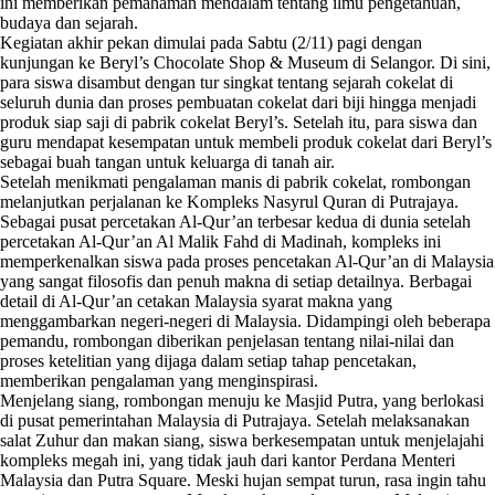
ini memberikan pemahaman mendalam tentang ilmu pengetahuan,
budaya dan sejarah.
Kegiatan akhir pekan dimulai pada Sabtu (2/11) pagi dengan
kunjungan ke Beryl’s Chocolate Shop & Museum di Selangor. Di sini,
para siswa disambut dengan tur singkat tentang sejarah cokelat di
seluruh dunia dan proses pembuatan cokelat dari biji hingga menjadi
produk siap saji di pabrik cokelat Beryl’s. Setelah itu, para siswa dan
guru mendapat kesempatan untuk membeli produk cokelat dari Beryl’s
sebagai buah tangan untuk keluarga di tanah air.
Setelah menikmati pengalaman manis di pabrik cokelat, rombongan
melanjutkan perjalanan ke Kompleks Nasyrul Quran di Putrajaya.
Sebagai pusat percetakan Al-Qur’an terbesar kedua di dunia setelah
percetakan Al-Qur’an Al Malik Fahd di Madinah, kompleks ini
memperkenalkan siswa pada proses pencetakan Al-Qur’an di Malaysia
yang sangat filosofis dan penuh makna di setiap detailnya. Berbagai
detail di Al-Qur’an cetakan Malaysia syarat makna yang
menggambarkan negeri-negeri di Malaysia. Didampingi oleh beberapa
pemandu, rombongan diberikan penjelasan tentang nilai-nilai dan
proses ketelitian yang dijaga dalam setiap tahap pencetakan,
memberikan pengalaman yang menginspirasi.
Menjelang siang, rombongan menuju ke Masjid Putra, yang berlokasi
di pusat pemerintahan Malaysia di Putrajaya. Setelah melaksanakan
salat Zuhur dan makan siang, siswa berkesempatan untuk menjelajahi
kompleks megah ini, yang tidak jauh dari kantor Perdana Menteri
Malaysia dan Putra Square. Meski hujan sempat turun, rasa ingin tahu