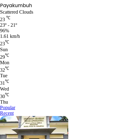
Payakumbuh
Scattered Clouds
℃
23
23º - 21º
96%
1.61 km/h
℃
23
Sun
℃
29
Mon
℃
32
Tue
℃
31
Wed
℃
30
Thu
Popular
Recent