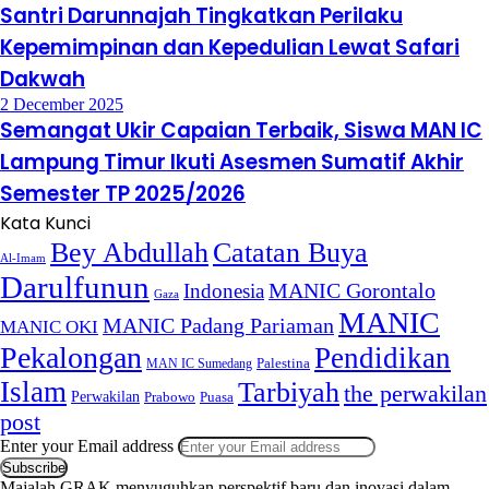
Santri Darunnajah Tingkatkan Perilaku
Kepemimpinan dan Kepedulian Lewat Safari
Dakwah
2 December 2025
Semangat Ukir Capaian Terbaik, Siswa MAN IC
Lampung Timur Ikuti Asesmen Sumatif Akhir
Semester TP 2025/2026
Kata Kunci
Bey Abdullah
Catatan Buya
Al-Imam
Darulfunun
Indonesia
MANIC Gorontalo
Gaza
MANIC
MANIC Padang Pariaman
MANIC OKI
Pekalongan
Pendidikan
MAN IC Sumedang
Palestina
Islam
Tarbiyah
the perwakilan
Perwakilan
Puasa
Prabowo
post
Enter your Email address
Majalah GRAK menyuguhkan perspektif baru dan inovasi dalam