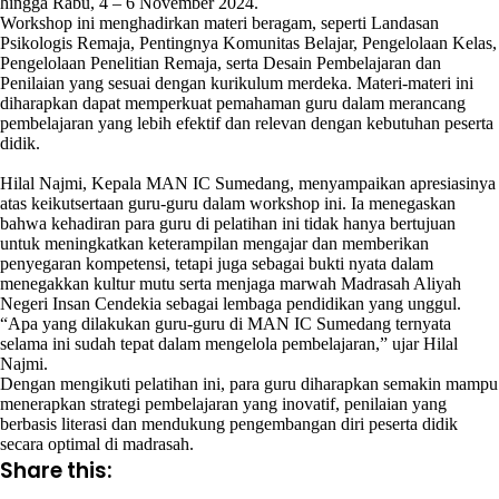
hingga Rabu, 4 – 6 November 2024.
Workshop ini menghadirkan materi beragam, seperti Landasan
Psikologis Remaja, Pentingnya Komunitas Belajar, Pengelolaan Kelas,
Pengelolaan Penelitian Remaja, serta Desain Pembelajaran dan
Penilaian yang sesuai dengan kurikulum merdeka. Materi-materi ini
diharapkan dapat memperkuat pemahaman guru dalam merancang
pembelajaran yang lebih efektif dan relevan dengan kebutuhan peserta
didik.
Hilal Najmi, Kepala MAN IC Sumedang, menyampaikan apresiasinya
atas keikutsertaan guru-guru dalam workshop ini. Ia menegaskan
bahwa kehadiran para guru di pelatihan ini tidak hanya bertujuan
untuk meningkatkan keterampilan mengajar dan memberikan
penyegaran kompetensi, tetapi juga sebagai bukti nyata dalam
menegakkan kultur mutu serta menjaga marwah Madrasah Aliyah
Negeri Insan Cendekia sebagai lembaga pendidikan yang unggul.
“Apa yang dilakukan guru-guru di MAN IC Sumedang ternyata
selama ini sudah tepat dalam mengelola pembelajaran,” ujar Hilal
Najmi.
Dengan mengikuti pelatihan ini, para guru diharapkan semakin mampu
menerapkan strategi pembelajaran yang inovatif, penilaian yang
berbasis literasi dan mendukung pengembangan diri peserta didik
secara optimal di madrasah.
Share this: