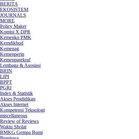
BERITA
EKOSISTEM
JOURNALS
MORE
Policy Maker
Komisi X DPR
Kemenko PMK
Kemdikbud
Kemenag
Kemenperin
Kemenparekraf
Lembaga & Asosiasi
BRIN
LIPI
BPPT
PGRI
Index & Statistik
Akses Pendidikan
Akses Internet
Kompetensi Teknologi
miscellaneous
Review of Reviews
Waktu Sholat
BMKG Gempa Bumi
Beasiswa