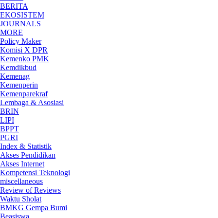
BERITA
EKOSISTEM
JOURNALS
MORE
Policy Maker
Komisi X DPR
Kemenko PMK
Kemdikbud
Kemenag
Kemenperin
Kemenparekraf
Lembaga & Asosiasi
BRIN
LIPI
BPPT
PGRI
Index & Statistik
Akses Pendidikan
Akses Internet
Kompetensi Teknologi
miscellaneous
Review of Reviews
Waktu Sholat
BMKG Gempa Bumi
Beasiswa