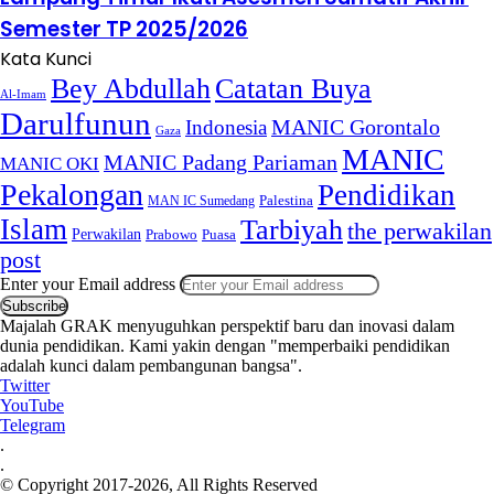
Semester TP 2025/2026
Kata Kunci
Bey Abdullah
Catatan Buya
Al-Imam
Darulfunun
Indonesia
MANIC Gorontalo
Gaza
MANIC
MANIC Padang Pariaman
MANIC OKI
Pekalongan
Pendidikan
MAN IC Sumedang
Palestina
Islam
Tarbiyah
the perwakilan
Perwakilan
Puasa
Prabowo
post
Enter your Email address
Majalah GRAK menyuguhkan perspektif baru dan inovasi dalam
dunia pendidikan. Kami yakin dengan "memperbaiki pendidikan
adalah kunci dalam pembangunan bangsa".
Twitter
YouTube
Telegram
.
.
© Copyright 2017-2026, All Rights Reserved