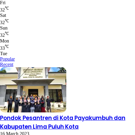
Fri
℃
32
Sat
℃
32
Sun
℃
32
Mon
℃
33
Tue
Popular
Recent
Pondok Pesantren di Kota Payakumbuh dan
Kabupaten Lima Puluh Kota
16 March 2023