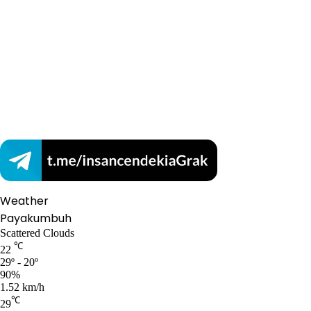
Weather
Payakumbuh
Scattered Clouds
℃
22
29º - 20º
90%
1.52 km/h
℃
29