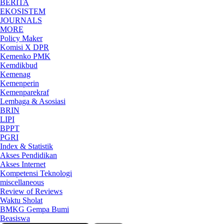
BERITA
EKOSISTEM
JOURNALS
MORE
Policy Maker
Komisi X DPR
Kemenko PMK
Kemdikbud
Kemenag
Kemenperin
Kemenparekraf
Lembaga & Asosiasi
BRIN
LIPI
BPPT
PGRI
Index & Statistik
Akses Pendidikan
Akses Internet
Kompetensi Teknologi
miscellaneous
Review of Reviews
Waktu Sholat
BMKG Gempa Bumi
Beasiswa