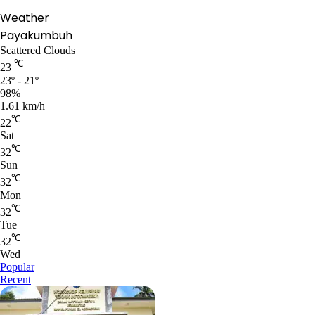
Weather
Payakumbuh
Scattered Clouds
℃
23
23º - 21º
98%
1.61 km/h
℃
22
Sat
℃
32
Sun
℃
32
Mon
℃
32
Tue
℃
32
Wed
Popular
Recent