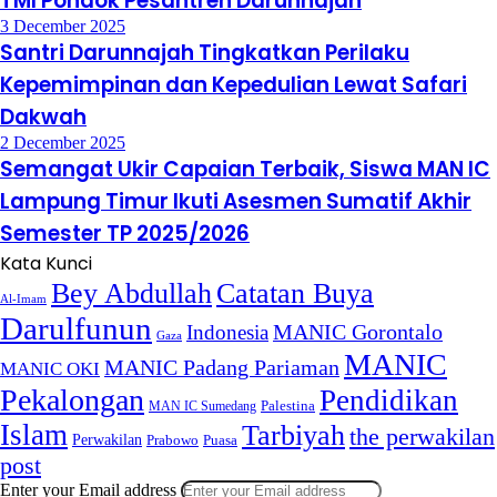
TMI Pondok Pesantren Darunnajah
3 December 2025
Santri Darunnajah Tingkatkan Perilaku
Kepemimpinan dan Kepedulian Lewat Safari
Dakwah
2 December 2025
Semangat Ukir Capaian Terbaik, Siswa MAN IC
Lampung Timur Ikuti Asesmen Sumatif Akhir
Semester TP 2025/2026
Kata Kunci
Bey Abdullah
Catatan Buya
Al-Imam
Darulfunun
Indonesia
MANIC Gorontalo
Gaza
MANIC
MANIC Padang Pariaman
MANIC OKI
Pekalongan
Pendidikan
MAN IC Sumedang
Palestina
Islam
Tarbiyah
the perwakilan
Perwakilan
Puasa
Prabowo
post
Enter your Email address