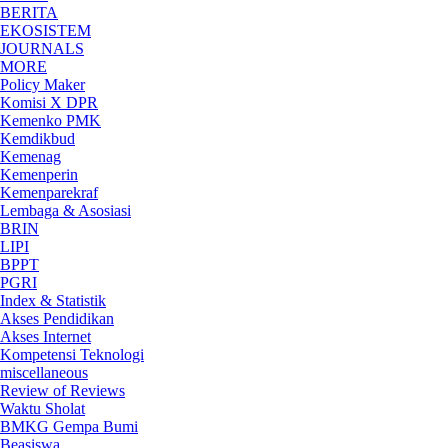
BERITA
EKOSISTEM
JOURNALS
MORE
Policy Maker
Komisi X DPR
Kemenko PMK
Kemdikbud
Kemenag
Kemenperin
Kemenparekraf
Lembaga & Asosiasi
BRIN
LIPI
BPPT
PGRI
Index & Statistik
Akses Pendidikan
Akses Internet
Kompetensi Teknologi
miscellaneous
Review of Reviews
Waktu Sholat
BMKG Gempa Bumi
Beasiswa