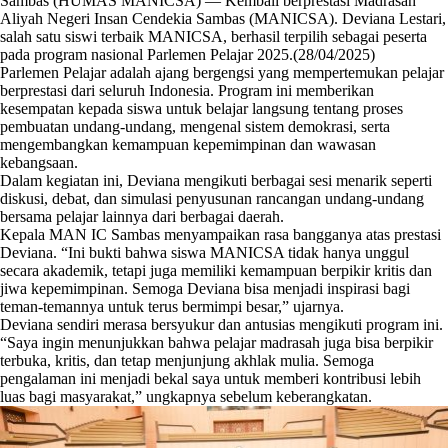
Sambas (HUMAS MANICSA) — Kembali berprestasi Madrasah
Aliyah Negeri Insan Cendekia Sambas (MANICSA). Deviana Lestari,
salah satu siswi terbaik MANICSA, berhasil terpilih sebagai peserta
pada program nasional Parlemen Pelajar 2025.(28/04/2025)
Parlemen Pelajar adalah ajang bergengsi yang mempertemukan pelajar
berprestasi dari seluruh Indonesia. Program ini memberikan
kesempatan kepada siswa untuk belajar langsung tentang proses
pembuatan undang-undang, mengenal sistem demokrasi, serta
mengembangkan kemampuan kepemimpinan dan wawasan
kebangsaan.
Dalam kegiatan ini, Deviana mengikuti berbagai sesi menarik seperti
diskusi, debat, dan simulasi penyusunan rancangan undang-undang
bersama pelajar lainnya dari berbagai daerah.
Kepala MAN IC Sambas menyampaikan rasa bangganya atas prestasi
Deviana. “Ini bukti bahwa siswa MANICSA tidak hanya unggul
secara akademik, tetapi juga memiliki kemampuan berpikir kritis dan
jiwa kepemimpinan. Semoga Deviana bisa menjadi inspirasi bagi
teman-temannya untuk terus bermimpi besar,” ujarnya.
Deviana sendiri merasa bersyukur dan antusias mengikuti program ini.
“Saya ingin menunjukkan bahwa pelajar madrasah juga bisa berpikir
terbuka, kritis, dan tetap menjunjung akhlak mulia. Semoga
pengalaman ini menjadi bekal saya untuk memberi kontribusi lebih
luas bagi masyarakat,” ungkapnya sebelum keberangkatan.