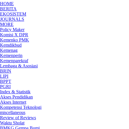
HOME
BERITA
EKOSISTEM
JOURNALS
MORE
Policy Maker
Komisi X DPR
Kemenko PMK
Kemdikbud
Kemenag
Kemenperin
Kemenparekraf
Lembaga & Asosiasi
BRIN
LIPI
BPPT
PGRI
Index & Statistik
Akses Pendidikan
Akses Internet
Kompetensi Teknologi
miscellaneous
Review of Reviews
Waktu Sholat
BMKG Gempa Bumi