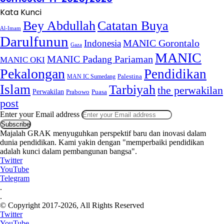
Kata Kunci
Bey Abdullah
Catatan Buya
Al-Imam
Darulfunun
Indonesia
MANIC Gorontalo
Gaza
MANIC
MANIC Padang Pariaman
MANIC OKI
Pekalongan
Pendidikan
MAN IC Sumedang
Palestina
Islam
Tarbiyah
the perwakilan
Perwakilan
Puasa
Prabowo
post
Enter your Email address
Majalah GRAK menyuguhkan perspektif baru dan inovasi dalam
dunia pendidikan. Kami yakin dengan "memperbaiki pendidikan
adalah kunci dalam pembangunan bangsa".
Twitter
YouTube
Telegram
.
.
© Copyright 2017-2026, All Rights Reserved
Twitter
YouTube