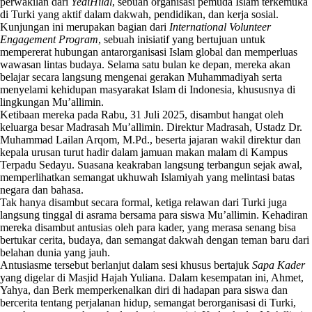
perwakilan dari
YediHilal
, sebuah organisasi pemuda Islam terkemuka
di Turki yang aktif dalam dakwah, pendidikan, dan kerja sosial.
Kunjungan ini merupakan bagian dari
International Volunteer
Engagement Program
, sebuah inisiatif yang bertujuan untuk
mempererat hubungan antarorganisasi Islam global dan memperluas
wawasan lintas budaya. Selama satu bulan ke depan, mereka akan
belajar secara langsung mengenai gerakan Muhammadiyah serta
menyelami kehidupan masyarakat Islam di Indonesia, khususnya di
lingkungan Mu’allimin.
Ketibaan mereka pada Rabu, 31 Juli 2025, disambut hangat oleh
keluarga besar Madrasah Mu’allimin. Direktur Madrasah, Ustadz Dr.
Muhammad Lailan Arqom, M.Pd., beserta jajaran wakil direktur dan
kepala urusan turut hadir dalam jamuan makan malam di Kampus
Terpadu Sedayu. Suasana keakraban langsung terbangun sejak awal,
memperlihatkan semangat ukhuwah Islamiyah yang melintasi batas
negara dan bahasa.
Tak hanya disambut secara formal, ketiga relawan dari Turki juga
langsung tinggal di asrama bersama para siswa Mu’allimin. Kehadiran
mereka disambut antusias oleh para kader, yang merasa senang bisa
bertukar cerita, budaya, dan semangat dakwah dengan teman baru dari
belahan dunia yang jauh.
Antusiasme tersebut berlanjut dalam sesi khusus bertajuk
Sapa Kader
yang digelar di Masjid Hajah Yuliana. Dalam kesempatan ini, Ahmet,
Yahya, dan Berk memperkenalkan diri di hadapan para siswa dan
bercerita tentang perjalanan hidup, semangat berorganisasi di Turki,