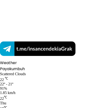
Weather
Payakumbuh
Scattered Clouds
℃
22
22º - 21º
91%
1.85 km/h
℃
22
Thu
℃