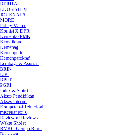
BERITA
EKOSISTEM
JOURNALS
MORE
Policy Maker
Komisi X DPR
Kemenko PMK
Kemdikbud
Kemenag
Kemenperin
Kemenparekraf
Lembaga & Asosiasi
BRIN
LIPI
BPPT
PGRI
Index & Statistik
Akses Pendidikan
Akses Internet
Kompetensi Teknologi
miscellaneous
Review of Reviews
Waktu Sholat
BMKG Gempa Bumi
Beasiswa