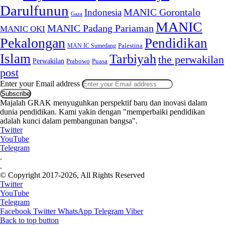
Darulfunun
Indonesia
MANIC Gorontalo
Gaza
MANIC
MANIC Padang Pariaman
MANIC OKI
Pekalongan
Pendidikan
MAN IC Sumedang
Palestina
Islam
Tarbiyah
the perwakilan
Perwakilan
Puasa
Prabowo
post
Enter your Email address
Majalah GRAK menyuguhkan perspektif baru dan inovasi dalam
dunia pendidikan. Kami yakin dengan "memperbaiki pendidikan
adalah kunci dalam pembangunan bangsa".
Twitter
YouTube
Telegram
.
.
© Copyright 2017-2026, All Rights Reserved
Twitter
YouTube
Telegram
Facebook
Twitter
WhatsApp
Telegram
Viber
Back to top button