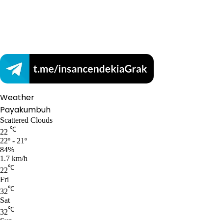
Weather
Payakumbuh
Scattered Clouds
℃
22
22º - 21º
84%
1.7 km/h
℃
22
Fri
℃
32
Sat
℃
32