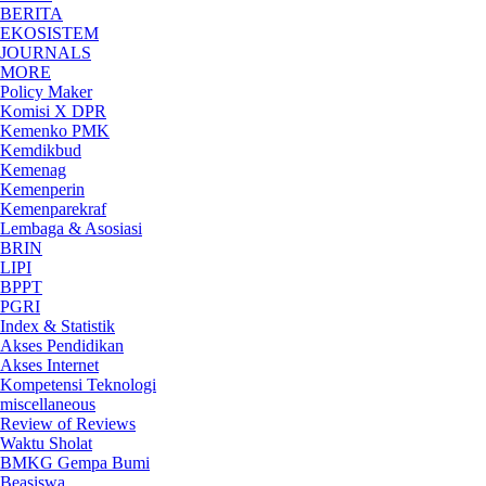
BERITA
EKOSISTEM
JOURNALS
MORE
Policy Maker
Komisi X DPR
Kemenko PMK
Kemdikbud
Kemenag
Kemenperin
Kemenparekraf
Lembaga & Asosiasi
BRIN
LIPI
BPPT
PGRI
Index & Statistik
Akses Pendidikan
Akses Internet
Kompetensi Teknologi
miscellaneous
Review of Reviews
Waktu Sholat
BMKG Gempa Bumi
Beasiswa