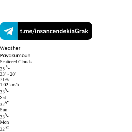
Weather
Payakumbuh
Scattered Clouds
℃
25
33º - 20º
71%
1.02 km/h
℃
33
Sat
℃
32
Sun
℃
33
Mon
℃
32