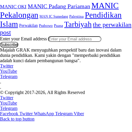
MANIC
MANIC Padang Pariaman
MANIC OKI
Pekalongan
Pendidikan
MAN IC Sumedang
Palestina
Islam
Tarbiyah
the perwakilan
Perwakilan
Puasa
Prabowo
post
Enter your Email address
Majalah GRAK menyuguhkan perspektif baru dan inovasi dalam
dunia pendidikan. Kami yakin dengan "memperbaiki pendidikan
adalah kunci dalam pembangunan bangsa".
Twitter
YouTube
Telegram
.
.
© Copyright 2017-2026, All Rights Reserved
Twitter
YouTube
Telegram
Facebook
Twitter
WhatsApp
Telegram
Viber
Back to top button