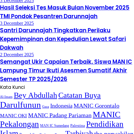
3 December 2025
Hasil Seleksi Tes Masuk Bulan November 2025
TMI Pondok Pesantren Darunnajah
3 December 2025
Santri Darunnajah Tingkatkan Perilaku
Kepemimpinan dan Kepedulian Lewat Safari
Dakwah
2 December 2025
Semangat Ukir Capaian Terbaik, Siswa MAN IC
Lampung Timur Ikuti Asesmen Sumatif Akhir
Semester TP 2025/2026
Kata Kunci
Bey Abdullah
Catatan Buya
Al-Imam
Darulfunun
Indonesia
MANIC Gorontalo
Gaza
MANIC
MANIC Padang Pariaman
MANIC OKI
Pekalongan
Pendidikan
MAN IC Sumedang
Palestina
Islam
Tarbiyah
the perwakilan