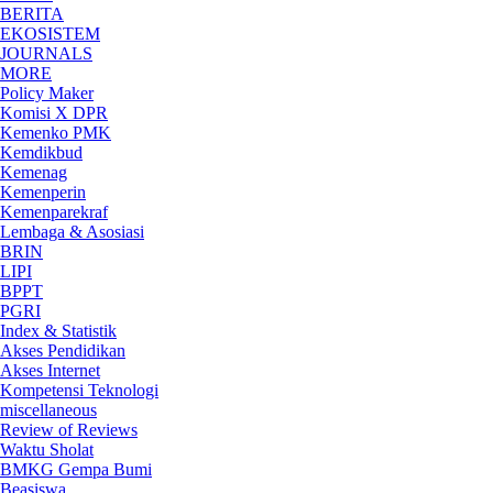
BERITA
EKOSISTEM
JOURNALS
MORE
Policy Maker
Komisi X DPR
Kemenko PMK
Kemdikbud
Kemenag
Kemenperin
Kemenparekraf
Lembaga & Asosiasi
BRIN
LIPI
BPPT
PGRI
Index & Statistik
Akses Pendidikan
Akses Internet
Kompetensi Teknologi
miscellaneous
Review of Reviews
Waktu Sholat
BMKG Gempa Bumi
Beasiswa