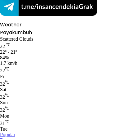
Weather
Payakumbuh
Scattered Clouds
℃
22
22º - 21º
84%
1.7 km/h
℃
22
Fri
℃
32
Sat
℃
32
Sun
℃
32
Mon
℃
31
Tue
Popular