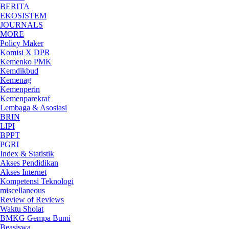
BERITA
EKOSISTEM
JOURNALS
MORE
Policy Maker
Komisi X DPR
Kemenko PMK
Kemdikbud
Kemenag
Kemenperin
Kemenparekraf
Lembaga & Asosiasi
BRIN
LIPI
BPPT
PGRI
Index & Statistik
Akses Pendidikan
Akses Internet
Kompetensi Teknologi
miscellaneous
Review of Reviews
Waktu Sholat
BMKG Gempa Bumi
Beasiswa