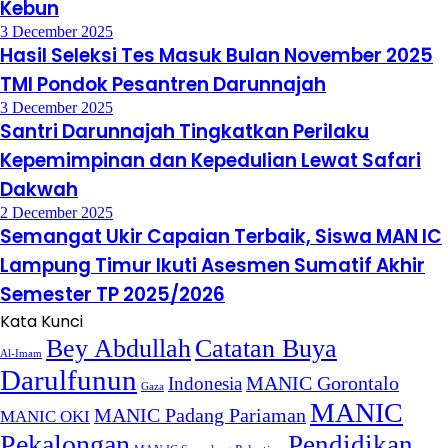
Kebun
3 December 2025
Hasil Seleksi Tes Masuk Bulan November 2025
TMI Pondok Pesantren Darunnajah
3 December 2025
Santri Darunnajah Tingkatkan Perilaku
Kepemimpinan dan Kepedulian Lewat Safari
Dakwah
2 December 2025
Semangat Ukir Capaian Terbaik, Siswa MAN IC
Lampung Timur Ikuti Asesmen Sumatif Akhir
Semester TP 2025/2026
Kata Kunci
Bey Abdullah
Catatan Buya
Al-Imam
Darulfunun
Indonesia
MANIC Gorontalo
Gaza
MANIC
MANIC Padang Pariaman
MANIC OKI
Pekalongan
Pendidikan