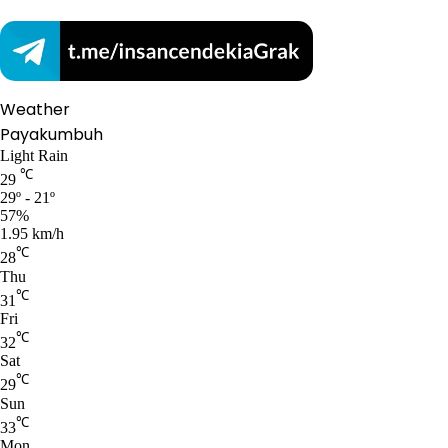
Weather
Payakumbuh
Light Rain
℃
29
29º - 21º
57%
1.95 km/h
℃
28
Thu
℃
31
Fri
℃
32
Sat
℃
29
Sun
℃
33
Mon