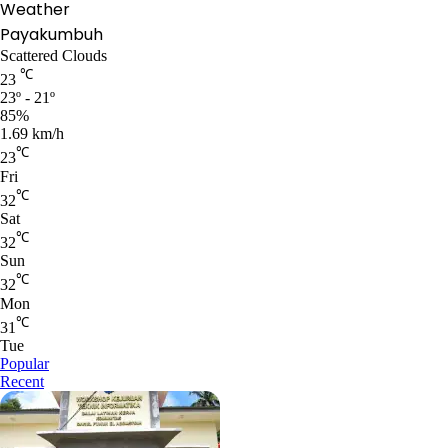
Weather
Payakumbuh
Scattered Clouds
℃
23
23º - 21º
85%
1.69 km/h
℃
23
Fri
℃
32
Sat
℃
32
Sun
℃
32
Mon
℃
31
Tue
Popular
Recent