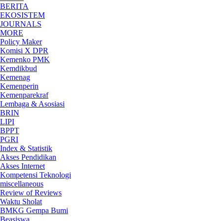
BERITA
EKOSISTEM
JOURNALS
MORE
Policy Maker
Komisi X DPR
Kemenko PMK
Kemdikbud
Kemenag
Kemenperin
Kemenparekraf
Lembaga & Asosiasi
BRIN
LIPI
BPPT
PGRI
Index & Statistik
Akses Pendidikan
Akses Internet
Kompetensi Teknologi
miscellaneous
Review of Reviews
Waktu Sholat
BMKG Gempa Bumi
Beasiswa