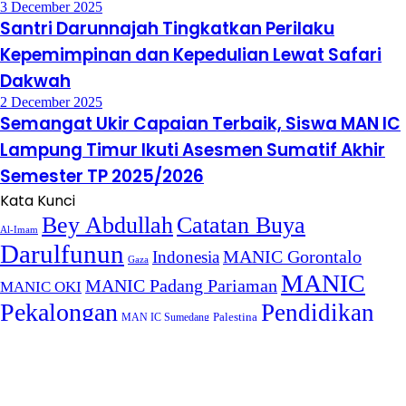
3 December 2025
Santri Darunnajah Tingkatkan Perilaku
Kepemimpinan dan Kepedulian Lewat Safari
Dakwah
2 December 2025
Semangat Ukir Capaian Terbaik, Siswa MAN IC
Lampung Timur Ikuti Asesmen Sumatif Akhir
Semester TP 2025/2026
Kata Kunci
Bey Abdullah
Catatan Buya
Al-Imam
Darulfunun
Indonesia
MANIC Gorontalo
Gaza
MANIC
MANIC Padang Pariaman
MANIC OKI
Pekalongan
Pendidikan
MAN IC Sumedang
Palestina
Islam
Tarbiyah
the perwakilan
Perwakilan
Puasa
Prabowo
post
Enter your Email address