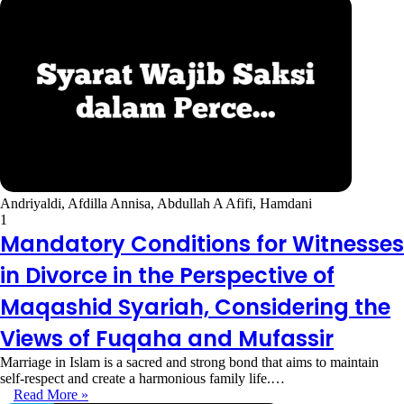
Andriyaldi, Afdilla Annisa, Abdullah A Afifi, Hamdani
1
Mandatory Conditions for Witnesses
in Divorce in the Perspective of
Maqashid Syariah, Considering the
Views of Fuqaha and Mufassir
Marriage in Islam is a sacred and strong bond that aims to maintain
self-respect and create a harmonious family life.…
Read More »