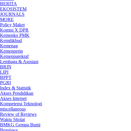
BERITA
EKOSISTEM
JOURNALS
MORE
Policy Maker
Komisi X DPR
Kemenko PMK
Kemdikbud
Kemenag
Kemenperin
Kemenparekraf
Lembaga & Asosiasi
BRIN
LIPI
BPPT
PGRI
Index & Statistik
Akses Pendidikan
Akses Internet
Kompetensi Teknologi
miscellaneous
Review of Reviews
Waktu Sholat
BMKG Gempa Bumi
Beasiswa