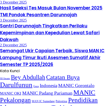
3 December 2025
Hasil Seleksi Tes Masuk Bulan November 2025
TMI Pondok Pesantren Darunnajah
3 December 2025
Santri Darunnajah Tingkatkan Perilaku
Kepemimpinan dan Kepedulian Lewat Safari
Dakwah
2 December 2025
Semangat Ukir Capaian Terbaik, Siswa MAN IC
Lampung Timur Ikuti Asesmen Sumatif Akhir
Semester TP 2025/2026
Kata Kunci
Bey Abdullah
Catatan Buya
Al-Imam
Darulfunun
Indonesia
MANIC Gorontalo
Gaza
MANIC
MANIC Padang Pariaman
MANIC OKI
Pekalongan
Pendidikan
MAN IC Sumedang
Palestina