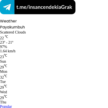
Weather
Payakumbuh
Scattered Clouds
℃
22
23º - 21º
97%
1.64 km/h
℃
23
Sun
℃
29
Mon
℃
32
Tue
℃
29
Wed
℃
29
Thu
Popular