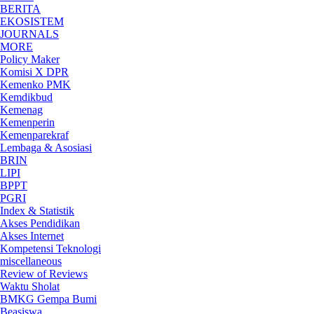
BERITA
EKOSISTEM
JOURNALS
MORE
Policy Maker
Komisi X DPR
Kemenko PMK
Kemdikbud
Kemenag
Kemenperin
Kemenparekraf
Lembaga & Asosiasi
BRIN
LIPI
BPPT
PGRI
Index & Statistik
Akses Pendidikan
Akses Internet
Kompetensi Teknologi
miscellaneous
Review of Reviews
Waktu Sholat
BMKG Gempa Bumi
Beasiswa