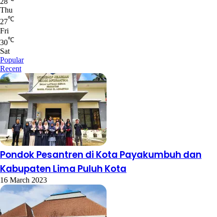
28
Thu
℃
27
Fri
℃
30
Sat
Popular
Recent
Pondok Pesantren di Kota Payakumbuh dan
Kabupaten Lima Puluh Kota
16 March 2023