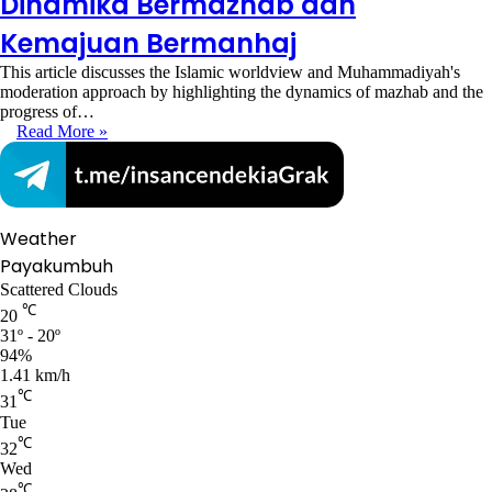
Dinamika Bermazhab dan
Kemajuan Bermanhaj
This article discusses the Islamic worldview and Muhammadiyah's
moderation approach by highlighting the dynamics of mazhab and the
progress of…
Read More »
Weather
Payakumbuh
Scattered Clouds
℃
20
31º - 20º
94%
1.41 km/h
℃
31
Tue
℃
32
Wed
℃