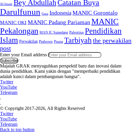
Bey Abdullah
Catatan Buya
Al-Imam
Darulfunun
Indonesia
MANIC Gorontalo
Gaza
MANIC
MANIC Padang Pariaman
MANIC OKI
Pekalongan
Pendidikan
MAN IC Sumedang
Palestina
Islam
Tarbiyah
the perwakilan
Perwakilan
Puasa
Prabowo
post
Enter your Email address
Majalah GRAK menyuguhkan perspektif baru dan inovasi dalam
dunia pendidikan. Kami yakin dengan "memperbaiki pendidikan
adalah kunci dalam pembangunan bangsa".
Twitter
YouTube
Telegram
.
.
© Copyright 2017-2026, All Rights Reserved
Twitter
YouTube
Telegram
Back to top button