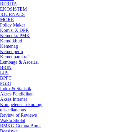
BERITA
EKOSISTEM
JOURNALS
MORE
Policy Maker
Komisi X DPR
Kemenko PMK
Kemdikbud
Kemenag
Kemenperin
Kemenparekraf
Lembaga & Asosiasi
BRIN
LIPI
BPPT
PGRI
Index & Statistik
Akses Pendidikan
Akses Internet
Kompetensi Teknologi
miscellaneous
Review of Reviews
Waktu Sholat
BMKG Gempa Bumi
Beasiswa