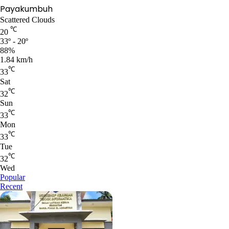
Payakumbuh
Scattered Clouds
℃
20
33º - 20º
88%
1.84 km/h
℃
33
Sat
℃
32
Sun
℃
33
Mon
℃
33
Tue
℃
32
Wed
Popular
Recent