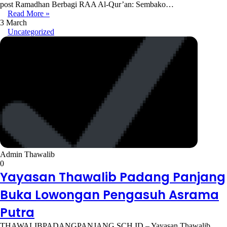
post Ramadhan Berbagi RAA Al-Qur’an: Sembako…
Read More »
3 March
Uncategorized
Admin Thawalib
0
Yayasan Thawalib Padang Panjang
Buka Lowongan Pengasuh Asrama
Putra
THAWALIBPADANGPANJANG.SCH.ID – Yayasan Thawalib