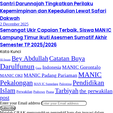
Santri Darunnajah Tingkatkan Perilaku
Kepemimpinan dan Kepedulian Lewat Safari
Dakwah
2 December 2025
Semangat Ukir Capaian Terbaik, Siswa MAN IC
Lampung Timur Ikuti Asesmen Sumatif Akhir
Semester TP 2025/2026
Kata Kunci
Bey Abdullah
Catatan Buya
Al-Imam
Darulfunun
Indonesia
MANIC Gorontalo
Gaza
MANIC
MANIC Padang Pariaman
MANIC OKI
Pekalongan
Pendidikan
MAN IC Sumedang
Palestina
Islam
Tarbiyah
the perwakilan
Perwakilan
Puasa
Prabowo
post
Enter your Email address
Majalah GRAK menyuguhkan perspektif baru dan inovasi dalam