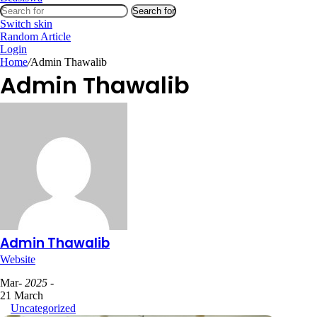
Search for
Switch skin
Random Article
Login
Home
/
Admin Thawalib
Admin Thawalib
Admin Thawalib
Website
Mar
- 2025 -
21 March
Uncategorized