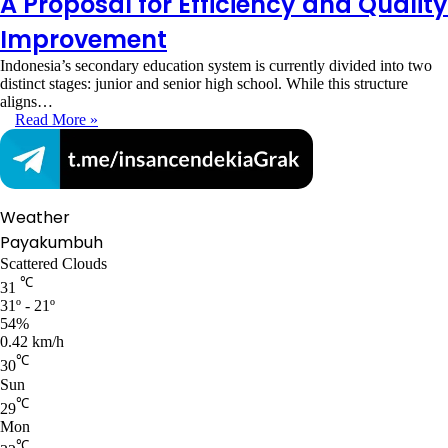
A Proposal for Efficiency and Quality
Improvement
Indonesia’s secondary education system is currently divided into two
distinct stages: junior and senior high school. While this structure
aligns…
Read More »
Weather
Payakumbuh
Scattered Clouds
℃
31
31º - 21º
54%
0.42 km/h
℃
30
Sun
℃
29
Mon
℃