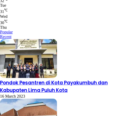
32
Tue
℃
31
Wed
℃
30
Thu
Popular
Recent
Pondok Pesantren di Kota Payakumbuh dan
Kabupaten Lima Puluh Kota
16 March 2023