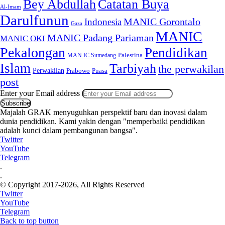
Bey Abdullah
Catatan Buya
Al-Imam
Darulfunun
Indonesia
MANIC Gorontalo
Gaza
MANIC
MANIC Padang Pariaman
MANIC OKI
Pekalongan
Pendidikan
MAN IC Sumedang
Palestina
Islam
Tarbiyah
the perwakilan
Perwakilan
Puasa
Prabowo
post
Enter your Email address
Majalah GRAK menyuguhkan perspektif baru dan inovasi dalam
dunia pendidikan. Kami yakin dengan "memperbaiki pendidikan
adalah kunci dalam pembangunan bangsa".
Twitter
YouTube
Telegram
.
.
© Copyright 2017-2026, All Rights Reserved
Twitter
YouTube
Telegram
Back to top button