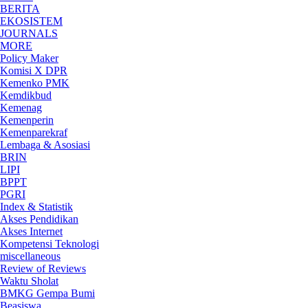
BERITA
EKOSISTEM
JOURNALS
MORE
Policy Maker
Komisi X DPR
Kemenko PMK
Kemdikbud
Kemenag
Kemenperin
Kemenparekraf
Lembaga & Asosiasi
BRIN
LIPI
BPPT
PGRI
Index & Statistik
Akses Pendidikan
Akses Internet
Kompetensi Teknologi
miscellaneous
Review of Reviews
Waktu Sholat
BMKG Gempa Bumi
Beasiswa